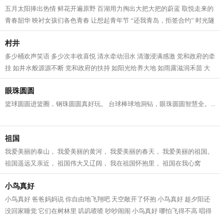
五月太阳捧出热情 鲜花开遍原野 百湖用力掏出大把大把的蔚蓝 取悦走来的
青春韶华 映衬女孩们各色青春 让想起青年节 “还我青岛，拒签合约” 时光隧
道回响着 一场爱国主义学潮 发...
村井
多少桶欢声笑语 多少次丰收喜悦 清水牵动泪水 清澈浸满感激 党和政府的牵
挂 如井水般源源不断 党和政府的扶持 如阳光给养大地 如雨露滋润禾苗 大
爷笑了 大娘笑了 乡亲们笑了 乡村...
眼珠圆圆
篮球圆圆进篮圈，钢珠圆圆真好玩。 台球棒球地洞钻，眼珠圆圆智慧全。...
祖国
我爱美丽的泰山， 我爱美丽的黄河， 我爱美丽的春天， 我爱美丽的祖国。
祖国遥远又亲近， 祖国伟大又辽阔， 我在祖国怀抱里， 祖国在我心窝
窝。...
小鸟真好
小鸟真好 爸爸妈妈说 你自由地飞翔吧 天空敞开了怀抱 小鸟真好 趁夕阳还
没回家睡觉 它们在树林里 叽叽喳喳 吵吵闹闹 小鸟真好 哪怕飞得不高 唱得