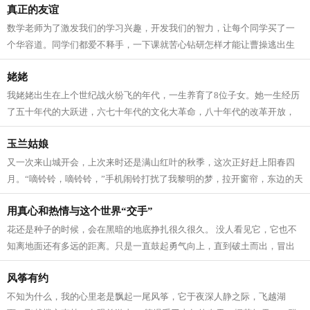
真正的友谊
数学老师为了激发我们的学习兴趣，开发我们的智力，让每个同学买了一
个华容道。同学们都爱不释手，一下课就苦心钻研怎样才能让曹操逃出生
天。 一天课间操时间，我正绞尽脑汁，...
姥姥
我姥姥出生在上个世纪战火纷飞的年代，一生养育了8位子女。她一生经历
了五十年代的大跃进，六七十年代的文化大革命，八十年代的改革开放，
很难想象她老人家吃了多少苦才能将子...
玉兰姑娘
又一次来山城开会，上次来时还是满山红叶的秋季，这次正好赶上阳春四
月。“嘀铃铃，嘀铃铃，”手机闹铃打扰了我黎明的梦，拉开窗帘，东边的天
际刚亮起来，能隐隐约约看到远处...
用真心和热情与这个世界“交手”
花还是种子的时候，会在黑暗的地底挣扎很久很久。 没人看见它，它也不
知离地面还有多远的距离。只是一直鼓起勇气向上，直到破土而出，冒出
小小的嫩芽。 毛毛虫在蜕变成蝴蝶之...
风筝有约
不知为什么，我的心里老是飘起一尾风筝，它于夜深人静之际，飞越湖