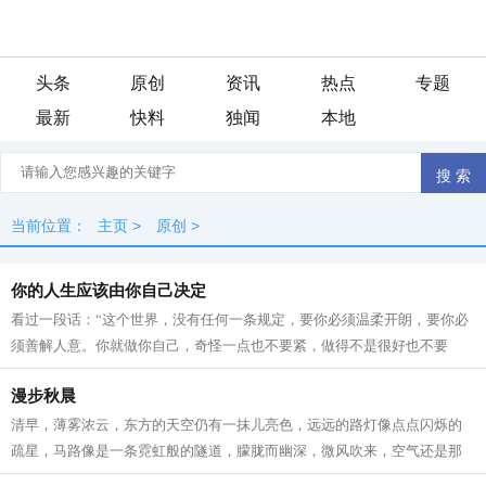
头条
原创
资讯
热点
专题
最新
快料
独闻
本地
当前位置：
主页
>
原创
>
你的人生应该由你自己决定
看过一段话：“这个世界，没有任何一条规定，要你必须温柔开朗，要你必
须善解人意。你就做你自己，奇怪一点也不要紧，做得不是很好也不要
紧。因为做自己这件事，不会有人比你...
漫步秋晨
清早，薄雾浓云，东方的天空仍有一抹儿亮色，远远的路灯像点点闪烁的
疏星，马路像是一条霓虹般的隧道，朦胧而幽深，微风吹来，空气还是那
般清凉甜爽。此时已经有紧张晨扫的人...