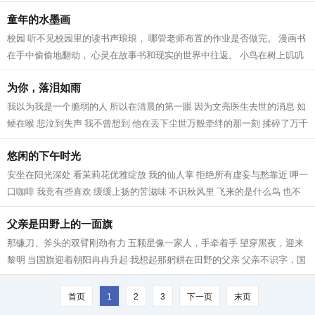
不好 老师也不急 妈妈也不恼...
童年的水墨画
校园 听不见校园里的读书声琅琅， 哪管老师布置的作业是否做完。 漫画书
在手中偷偷地翻动， 心灵在故事书和现实的世界中往返。 小鸟在树上叽叽
喳喳地叫， 也想去操场上奔跑和海...
为你，落泪如雨
我以为我是一个脆弱的人 所以在清晨的第一眼 因为文亮医生去世的消息 如
鲠在喉 悲泣到失声 我不曾想到 他在丢下尘世万般牵绊的那一刻 揉碎了万千
人的心 没有一条善良的血脉不疼...
悠闲的下午时光
安坐在阳光深处 看茉莉花优雅绽放 我的仙人掌 拒绝所有虚妄与愁靠近 呷一
口咖啡 我竞有些喜欢 缓缓上扬的苦滋味 不识秋风里 飞来的是什么鸟 也不
知为何 停驻在我的窗沿 对着我不...
父亲是田野上的一面旗
那镰刀、斧头的双臂刚劲有力 五颗星像一家人，手牵着手 望穿黑夜，迎来
黎明 当国旗迎着朝阳冉冉升起 我想起那躬耕在田野的父亲 父亲不识字，国
歌也唱不好 这并不妨碍他“起来”...
首页
1
2
3
下一页
末页