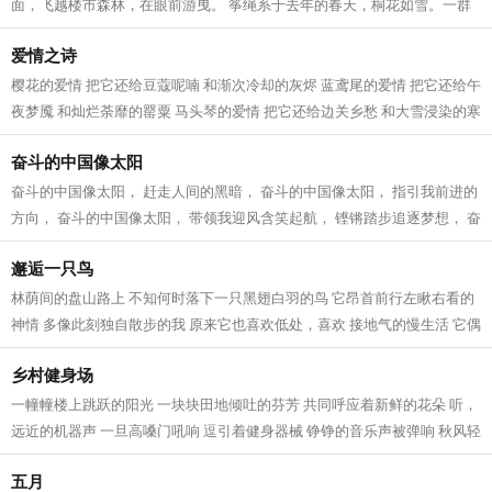
面，飞越楼市森林，在眼前游曳。 筝绳系于去年的春天，桐花如雪。一群
文友相聚在湖畔的渔港，赏湖景，看桐花...
爱情之诗
樱花的爱情 把它还给豆蔻呢喃 和渐次冷却的灰烬 蓝鸢尾的爱情 把它还给午
夜梦魇 和灿烂荼靡的罂粟 马头琴的爱情 把它还给边关乡愁 和大雪浸染的寒
衾 火烧云的爱情 把它还给转瞬即...
奋斗的中国像太阳
奋斗的中国像太阳， 赶走人间的黑暗， 奋斗的中国像太阳， 指引我前进的
方向， 奋斗的中国像太阳， 带领我迎风含笑起航， 铿锵踏步追逐梦想， 奋
斗的中国像太阳， 日新月异科技...
邂逅一只鸟
林荫间的盘山路上 不知何时落下一只黑翅白羽的鸟 它昂首前行左瞅右看的
神情 多像此刻独自散步的我 原来它也喜欢低处，喜欢 接地气的慢生活 它偶
尔回头看我 偶尔自言自语啾啾两声...
乡村健身场
一幢幢楼上跳跃的阳光 一块块田地倾吐的芬芳 共同呼应着新鲜的花朵 听，
远近的机器声 一旦高嗓门吼响 逗引着健身器械 铮铮的音乐声被弹响 秋风轻
快，也加入合唱 吹去了田间曾没...
五月