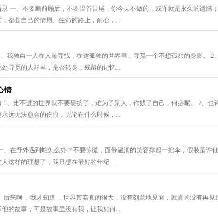
语录 一、不要瞻前顾后，不要畏首畏尾，你今天不做的，或许就是永久的遗憾
，都是自己的情愿。生命的路上，耐心，...
1、我独自一人在人海寻找，在这孤独的世界里，寻觅一个不想孤独的身影。 2
处寻觅的人群里，是否转身，残留的记忆...
心情
 1、走不进的世界就不要硬挤了，难为了别人，作贱了自己，何必呢。 2、也
永远无法愈合的伤痕，无论在什么时候，...
 一、在野外遇到蛇怎么办？不要惊慌，面带温润的笑容撑起一把伞，假装是许仙
人这样的理想了，我只想在最好的年纪...
、后来啊 ，我才知道 ，世界其实真的很大，没有刻意地见面，就真的没有再见
他的故事，可是故事里没有我，让我如何...