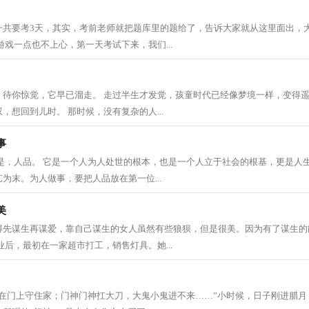
一共要考3天，其实，考前老师就把题库里的题给了，告诉大家就从这里面出，
游戏一点也不上心，第一天考试下来，我们...
。待你惊觉，它早已溜走。 走过半生才发觉，孩童时代已经像梦境一样，变得遥
，想回到儿时。 那时候，没有复杂的人...
事
是，人品。 它是一个人为人处世的根本，也是一个人立于社会的根基，更是人生
为末。为人做事，要把人品放在第一位...
美
得先谋生再谋爱，靠自己谋生的女人虽然有些狼狈，但是很美。因为有了谋生的
业后，最初在一家超市打工，销售灯具。她...
贴在门上守住家；门神门神扛大刀，大鬼小鬼进不来……”小时候，日子刚进腊月