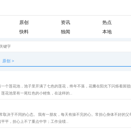
原创
资讯
热点
快料
独闻
本地
原创
>
有一个莲花池，池子里开满了七色的莲花，终年不落，花瓣在阳光下闪烁着斑驳
莲花池里有一尾红色的小鲤鱼，在这样的...
常常取决于不同的心态。 我有一朋友，每天有操不完的心。常担心身体不好的父
平平，担心上不了重点中学；工作业绩...