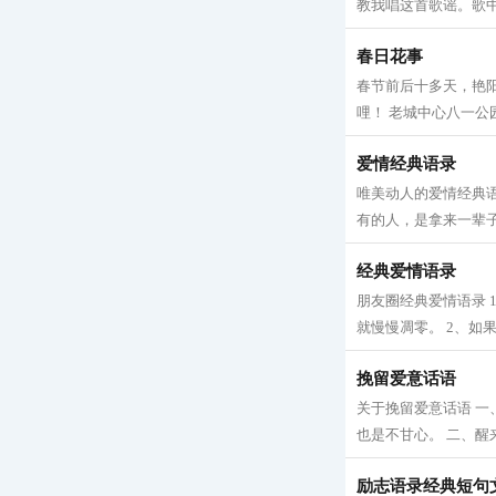
教我唱这首歌谣。歌中
春日花事
春节前后十多天，艳
哩！ 老城中心八一公
爱情经典语录
唯美动人的爱情经典
有的人，是拿来一辈子
经典爱情语录
朋友圈经典爱情语录
就慢慢凋零。 2、如
挽留爱意话语
关于挽留爱意话语 
也是不甘心。 二、醒
励志语录经典短句