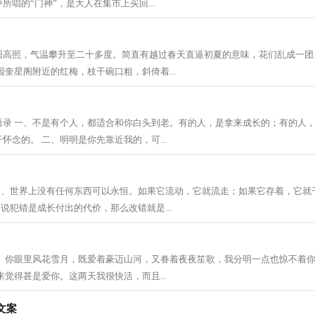
所唱的“门神”，是大人在集市上买回...
阳高照，气温攀升至二十多度。简直有越过春天直逼初夏的意味，花们乱成一团
园奎星阁附近的红梅，枝干碗口粗，斜倚着...
语录 一、不是有个人，都适合和你白头到老。有的人，是拿来成长的；有的人
怀念的。 二、明明是你先靠近我的，可...
 1、世界上没有任何东西可以永恒。如果它流动，它就流走；如果它存着，它就
果说犯错是成长付出的代价，那么改错就是...
一、你眼里风花雪月，既爱着豪迈山河，又眷着夜夜笙歌，我分明一点也惊不着
来觉得甚是爱你。这两天我很快活，而且...
文案