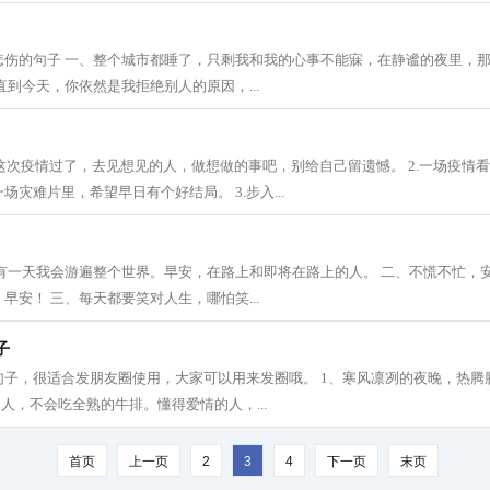
悲伤的句子 一、整个城市都睡了，只剩我和我的心事不能寐，在静谧的夜里，
直到今天，你依然是我拒绝别人的原因，...
1.等这次疫情过了，去见想见的人，做想做的事吧，别给自己留遗憾。 2.一场疫情
灾难片里，希望早日有个好结局。 3.步入...
总有一天我会游遍整个世界。早安，在路上和即将在路上的人。 二、不慌不忙，
早安！ 三、每天都要笑对人生，哪怕笑...
子
句子，很适合发朋友圈使用，大家可以用来发圈哦。 1、寒风凛冽的夜晚，热腾
的人，不会吃全熟的牛排。懂得爱情的人，...
首页
上一页
2
3
4
下一页
末页