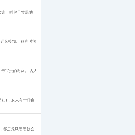
大家一听起早贪黑地
远又模糊。 很多时候
最宝贵的财富。 古人
能力，女人有一种自
，邻居龙凤婆婆就会