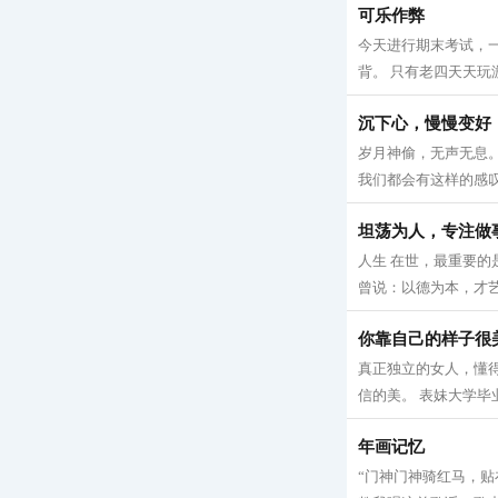
可乐作弊
今天进行期末考试，
背。 只有老四天天玩
沉下心，慢慢变好
岁月神偷，无声无息
我们都会有这样的感叹
坦荡为人，专注做
人生 在世，最重要的
曾说：以德为本，才艺
你靠自己的样子很
真正独立的女人，懂
信的美。 表妹大学毕
年画记忆
“门神门神骑红马，