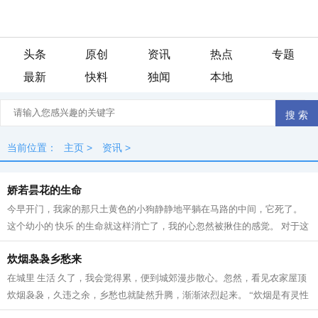
头条
原创
资讯
热点
专题
最新
快料
独闻
本地
当前位置：
主页
>
资讯
>
娇若昙花的生命
今早开门，我家的那只土黄色的小狗静静地平躺在马路的中间，它死了。
这个幼小的 快乐 的生命就这样消亡了，我的心忽然被揪住的感觉。 对于这
个小生命的到来，很是偶然。约两个...
炊烟袅袅乡愁来
在城里 生活 久了，我会觉得累，便到城郊漫步散心。忽然，看见农家屋顶
炊烟袅袅，久违之余，乡愁也就陡然升腾，渐渐浓烈起来。 “炊烟是有灵性
的，不信，你看嘛！”记得这是母...