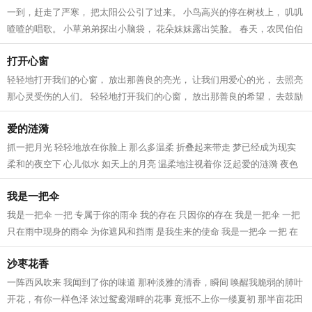
一到，赶走了严寒， 把太阳公公引了过来。 小鸟高兴的停在树枝上， 叽叽
喳喳的唱歌。 小草弟弟探出小脑袋， 花朵妹妹露出笑脸。 春天，农民伯伯
忙着 种稻谷、种蔬菜。 整个世界...
打开心窗
轻轻地打开我们的心窗， 放出那善良的亮光， 让我们用爱心的光， 去照亮
那心灵受伤的人们。 轻轻地打开我们的心窗， 放出那善良的希望， 去鼓励
那失明的人们， 让他们重拾生活的...
爱的涟漪
抓一把月光 轻轻地放在你脸上 那么多温柔 折叠起来带走 梦已经成为现实
柔和的夜空下 心儿似水 如天上的月亮 温柔地注视着你 泛起爱的涟漪 夜色
朦胧，月光匆匆 心交织着甜蜜 今生...
我是一把伞
我是一把伞 一把 专属于你的雨伞 我的存在 只因你的存在 我是一把伞 一把
只在雨中现身的雨伞 为你遮风和挡雨 是我生来的使命 我是一把伞 一把 在
雨中被你紧握的雨伞 你手里的温度...
沙枣花香
一阵西风吹来 我闻到了你的味道 那种淡雅的清香，瞬间 唤醒我脆弱的肺叶
开花，有你一样色泽 浓过鸳鸯湖畔的花事 竟抵不上你一缕夏初 那半亩花田