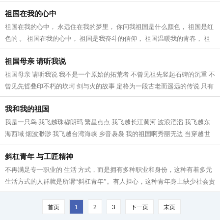
谁荒芜了我半生钟爱 剪过燕尾，...
祖国在我的心中
祖国在我的心中， 永远住在我的梦里， 你问我祖国是什么颜色， 祖国是红
色的 。 祖国在我的心中， 祖国是我奋斗的信仰， 祖国温暖我的青春， 祖
国是博爱的太阳。 祖国在我的心中...
祖国母亲 请听我说
祖国母亲 请听我说 我不是一个原始的拓荒者 不曾见祖先竖起石碑的沉重 不
曾见先哲叠印不朽的坎坷 剑与火的故事 定格为一段古老而遥远的传说 只有
那页页泛黄的书籍 仍在张扬生命...
我和我的祖国
我是一只鸟 我飞越珠穆朗玛 繁星点点 我飞越长江黄河 波浪滔滔 我飞越东
海西域 烟波渺渺 我飞越台湾海峡 乡音袅袅 我的祖国啊秀丽无边 当穿越世
界屋脊青藏铁路 雪域光芒照在巨龙...
斜杠青年 与工匠精神
不再满足专一职业的 生活 方式，而是拥有多种职业和身份，这种有着多元
生活方式的人群就是所谓“斜杠青年”。有人担心，这种青年身上缺少社会责
任感，更失掉我们大力提倡的工...
首页
1
2
3
下一页
末页