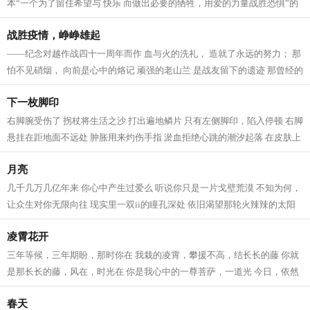
本“一个为了留住希望与 快乐 而做出必要的牺牲，用爱的力量战胜恐惧”的
《灿烂千阳》更值得一读...
战胜疫情，峥峥雄起
——纪念对越作战四十一周年而作 血与火的洗礼， 造就了永远的努力； 那
怕不见硝烟， 向前是心中的烙记 顽强的老山兰 是战友留下的遗迹 那曾经的
战豪里 仍然有男儿血性荡涤 挺拔...
下一枚脚印
右脚腕受伤了 拐杖将生活之沙 打出遍地鳞片 只有左侧脚印，陷入停顿 右脚
悬挂在距地面不远处 肿胀用来灼伤手指 淤血拒绝心跳的潮汐起落 在皮肤上
绽放出黑红色鳞片 疲劳，左脚守...
月亮
几千几万几亿年来 你心中产生过爱么 听说你只是一片戈壁荒漠 不知为何，
让众生对你无限向往 现实里一双ii的瞳孔深处 依旧渴望那轮火辣辣的太阳
而我，仍静心地收集你的清辉...
凌霄花开
三年等候，三年期盼，那时你在 我栽的凌霄，攀援不高，结长长的藤 你就
是那长长的藤，风在，时光在 你是我心中的一尊菩萨，一道光 今日，依然
很郑重地想起过你 今日，依然像往...
春天