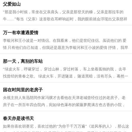
父爱如山
“那是我小时侯，常坐在父亲肩头，父亲是那登天的梯，父亲是那拉车的
牛……”每当《父亲》这首歌在耳畔响起时，我的眼前就会浮现出父亲慈祥
的面孔和劳作不辍的背影。父亲的一...
万一有幸遭遇爱情
李银河和王小波是一对情侣。在我看来，他们是世纪佳侣。虽说他们的 爱
情 只有他们自己知道，但我还是愿意为李银河和王小波的爱情 抒情 。我早
就过了抒情的年龄，也严重怀疑世间...
那一天，离别的车站
“绿皮火车，呼啸穿过， 穿过山林，穿过村落， 车上坐着孤独的我， 去寻
找曾经的青春之歌。 绿皮火车，开进隧道， 隧道黑暗，没有尽头， 蓦然一
切，回到从前， 遥远的往事，让我...
困在时间里的老房子
央视主持人朱迅陪同作家冯骥才去看他在天津老城曾经住过的老房子。老
房子在一所百年四合院内，宛如绿色瀑布的紫藤萝爬满古色古香的小院，
冯骥才深情地望着换了主人的小院，眼...
春天亦是读书天
如果你喜欢胡赛尼，喜欢过他的“为你千千万万遍”《追风筝的人》，那么这