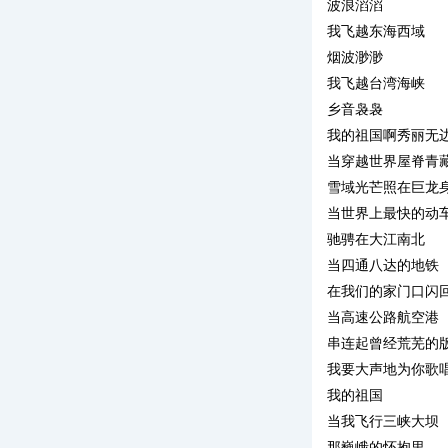
波浪滔滔
我飞越东海西域
烟波渺渺
我飞越台湾海峡
乡音袅袅
我的祖国啊秀丽无
当穿越世界屋脊青
雪域光芒照在巨龙
当世界上最快的动
驰骋在大江南北
当四通八达的地铁
在我们的家门口闪
当高速公路航空港
串连起曾经荒芜的
我要大声地为你歌
我的祖国
当我飞行三峡大坝
那巍峨的怀抱里