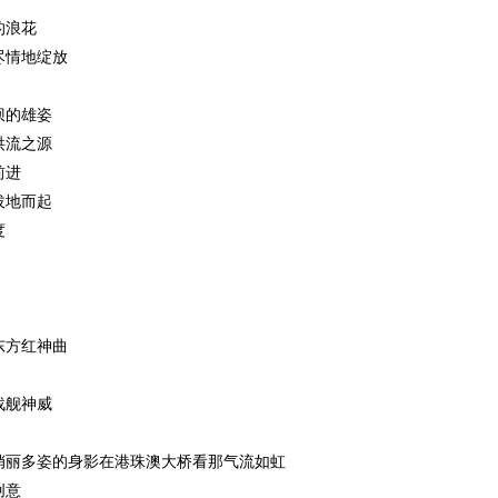
的浪花
尽情地绽放
坝的雄姿
洪流之源
前进
拔地而起
度
东方红神曲
战舰神威
俏丽多姿的身影在港珠澳大桥看那气流如虹
创意