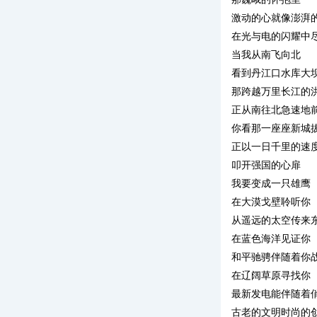
激动的心就像澎湃
在光与电的闪耀中
当我从南飞向北
看到丹江口水库大
那跨越万里长江的
正从南往北急速地
你看那一座座新城
正以一日千里的速
叩开强国的心扉
我要变成一只雄鹰
在大漠戈壁聆听你
从遥远的太空传来
在蓝色海洋见证你
和平驰骋伴随着你
在辽阔草原寻找你
最新发电能伴随着
古老的文明时尚的