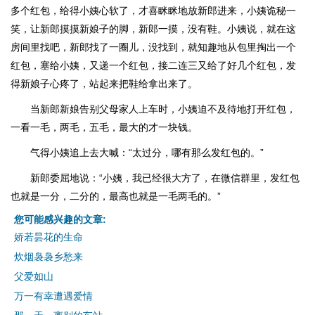
多个红包，给得小姨心软了，才喜眯眯地放新郎进来，小姨诡秘一
笑，让新郎摸摸新娘子的脚，新郎一摸，没有鞋。小姨说，就在这
房间里找吧，新郎找了一圈儿，没找到，就知趣地从包里掏出一个
红包，塞给小姨，又递一个红包，接二连三又给了好几个红包，发
得新娘子心疼了，站起来把鞋给拿出来了。
当新郎新娘告别父母家人上车时，小姨迫不及待地打开红包，
一看一毛，两毛，五毛，最大的才一块钱。
气得小姨追上去大喊：“太过分，哪有那么发红包的。”
新郎委屈地说：“小姨，我已经很大方了，在微信群里，发红包
也就是一分，二分的，最高也就是一毛两毛的。”
您可能感兴趣的文章:
娇若昙花的生命
炊烟袅袅乡愁来
父爱如山
万一有幸遭遇爱情