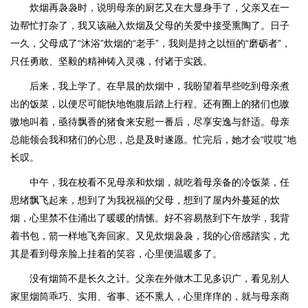
炊烟再袅袅时，说明母亲的厨艺又在大显身手了，父亲又在一
边帮忙打杂了，我又该融入炊烟及父母的关爱中接受熏陶了。日子
一久，父母成了“沐浴”炊烟的“老手”，我则是持之以恒的“磨砺者”，
只任勇敢、坚毅的精神铸入灵魂，付诸于实践。
后来，我上学了。在早晨的炊烟中，我盼望着早些吃到母亲煮
出的饭菜，以便尽可能快地饱腹后踏上行程。还有圈上的猪们也嗷
嗷地叫着，亟待飘香的猪食来安慰一番后，尽享安逸与舒适。母亲
总能领会我和猪们的心思，总是及时遂愿。忙完后，她才会“哎哎”地
长叹。
中午，我在校看不见母亲和炊烟，就吃着母亲备的冷饭菜，任
思绪飘飞起来，想到了为我祝福的父母，想到了屋内外蔓延的炊
烟，心里禁不住涌出了暖暖的情愫。好不容易熬到下午放学，我背
着书包，箭一样地飞奔回家。又见炊烟袅袅，我的心倍感踏实，尤
其是看到母亲脸上挂着的笑容，心里便温暖多了。
没有烟筒不是长久之计。父亲在外做木工见多识广，看见别人
家里烟筒乖巧、实用、省事、还不熏人，心里痒痒的，就与母亲商