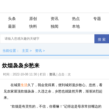
头条
原创
资讯
热点
专题
最新
快料
独闻
本地
当前位置：
主页
>
资讯
>
炊烟袅袅乡愁来
时间：2022-10-08 11:30 | 栏目：
资讯
| 点击：
次
在城里
生活
久了，我会觉得累，便到城郊漫步散心。忽然，看
见农家屋顶炊烟袅袅，久违之余，乡愁也就陡然升腾，渐渐浓烈起
来。
“炊烟是有灵性的，不信，你看嘛！”记得这是母亲常挂嘴边的