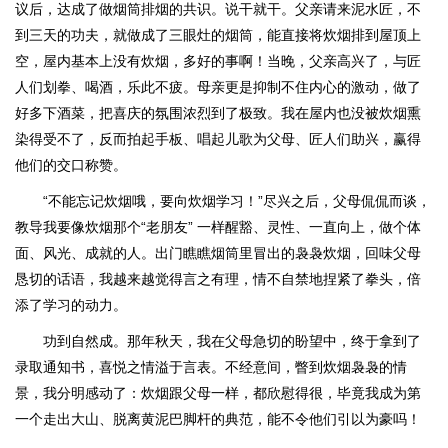
议后，达成了做烟筒排烟的共识。说干就干。父亲请来泥水匠，不
到三天的功夫，就做成了三眼灶的烟筒，能直接将炊烟排到屋顶上
空，屋内基本上没有炊烟，多好的事啊！当晚，父亲高兴了，与匠
人们划拳、喝酒，乐此不疲。母亲更是抑制不住内心的激动，做了
好多下酒菜，把喜庆的氛围浓烈到了极致。我在屋内也没被炊烟熏
染得受不了，反而拍起手板、唱起儿歌为父母、匠人们助兴，赢得
他们的交口称赞。
“不能忘记炊烟哦，要向炊烟学习！”尽兴之后，父母侃侃而谈，
教导我要像炊烟那个“老朋友” 一样醒豁、灵性、一直向上，做个体
面、风光、成就的人。出门瞧瞧烟筒里冒出的袅袅炊烟，回味父母
恳切的话语，我越来越觉得言之有理，情不自禁地捏紧了拳头，倍
添了学习的动力。
功到自然成。那年秋天，我在父母急切的盼望中，终于拿到了
录取通知书，喜悦之情溢于言表。不经意间，瞥到炊烟袅袅的情
景，我分明感动了：炊烟跟父母一样，都欣慰得很，毕竟我成为第
一个走出大山、脱离黄泥巴脚杆的典范，能不令他们引以为豪吗！