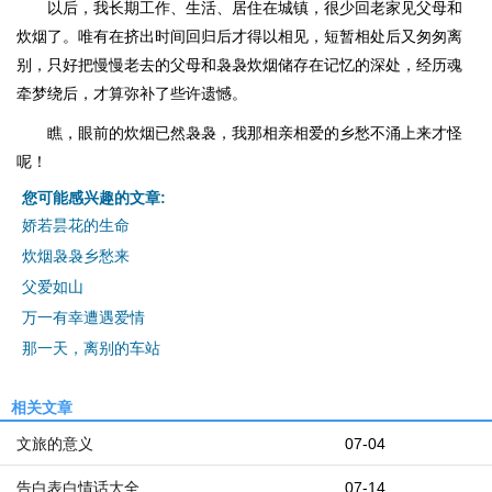
以后，我长期工作、生活、居住在城镇，很少回老家见父母和
炊烟了。唯有在挤出时间回归后才得以相见，短暂相处后又匆匆离
别，只好把慢慢老去的父母和袅袅炊烟储存在记忆的深处，经历魂
牵梦绕后，才算弥补了些许遗憾。
瞧，眼前的炊烟已然袅袅，我那相亲相爱的乡愁不涌上来才怪
呢！
您可能感兴趣的文章:
娇若昙花的生命
炊烟袅袅乡愁来
父爱如山
万一有幸遭遇爱情
那一天，离别的车站
相关文章
文旅的意义
07-04
告白表白情话大全
07-14