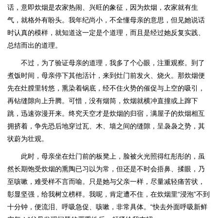
话，意即炊烟是农家热闹、兴旺的象征，因为炊烟，农家就有生
气，就格外有盼头。我年纪尚小，不全懂母亲的意思，但见她说话
时认真的模样，就知道这一定是个道理，而且是经过她反复实践、
总结而出的道理。
不过，为了验证母亲的道理，我多了个心眼，注重观察。到了
煮饭时间，母亲停下其他活计，来到灶门前发火、烧火。那炊烟便
先在灶膛里转悠，熏染着锅底，经不住火势的催促与上空的吸引，
再钻缝隙向上升腾。可惜，没有烟筒，炊烟就横冲直撞或上蹿下
跳，迅速弥漫开来。终究天空才是炊烟的归宿，满屋子的炊烟相互
拥挤着，争先恐后地穿过瓦、木、墙之间的缝隙，呈袅袅之势，其
状蔚为壮观。
此时，母亲坐在灶门前的板凳上，脸被火光照得红彤彤的，虽
然长期饱受炊烟的熏陶已习以为常，但还是不时会捂鼻、揉眼，乃
至咳嗽，难受样不言而喻。只是她与父亲一样，尽量减轻痛苦状，
彰显坚强，给我树立榜样。我呢，肯定遭不住，在炊烟里“浸泡”不到
十分钟，便流泪、呼吸急促、咳嗽，非常具体。“快去外面呼吸新鲜