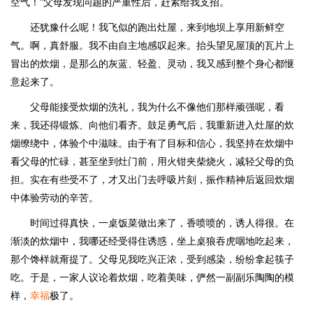
空气！”父母发现问题的严重性后，赶紧给我支招。
还犹豫什么呢！我飞似的跑出灶屋，来到地坝上享用新鲜空
气。啊，真舒服。我不由自主地感叹起来。抬头望见屋顶的瓦片上
冒出的炊烟，是那么的灰蓝、轻盈、灵动，我又感到整个身心都惬
意起来了。
父母能接受炊烟的洗礼，我为什么不像他们那样顽强呢，看
来，我还得锻炼、向他们看齐。鼓足勇气后，我重新进入灶屋的炊
烟缭绕中，体验个中滋味。由于有了目标和信心，我坚持在炊烟中
看父母的忙碌，甚至坐到灶门前，用火钳夹柴烧火，减轻父母的负
担。实在有些受不了，才又出门去呼吸片刻，振作精神后返回炊烟
中体验劳动的辛苦。
时间过得真快，一桌饭菜做出来了，香喷喷的，诱人得很。在
渐淡的炊烟中，我哪还经受得住诱惑，坐上桌狼吞虎咽地吃起来，
那个馋样就甭提了。父母见我吃兴正浓，受到感染，纷纷拿起筷子
吃。于是，一家人议论着炊烟，吃着美味，俨然一副副乐陶陶的模
样，
幸福
极了。