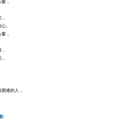
心窗，
，
们，
信心。
心窗，
，
源，
们，
有困难的人，
。
章: