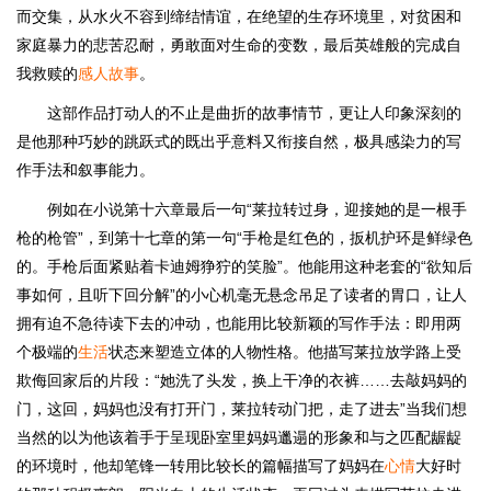
而交集，从水火不容到缔结情谊，在绝望的生存环境里，对贫困和
家庭暴力的悲苦忍耐，勇敢面对生命的变数，最后英雄般的完成自
我救赎的
感人故事
。
这部作品打动人的不止是曲折的故事情节，更让人印象深刻的
是他那种巧妙的跳跃式的既出乎意料又衔接自然，极具感染力的写
作手法和叙事能力。
例如在小说第十六章最后一句“莱拉转过身，迎接她的是一根手
枪的枪管”，到第十七章的第一句“手枪是红色的，扳机护环是鲜绿色
的。手枪后面紧贴着卡迪姆狰狞的笑脸”。他能用这种老套的“欲知后
事如何，且听下回分解”的小心机毫无悬念吊足了读者的胃口，让人
拥有迫不急待读下去的冲动，也能用比较新颖的写作手法：即用两
个极端的
生活
状态来塑造立体的人物性格。他描写莱拉放学路上受
欺侮回家后的片段：“她洗了头发，换上干净的衣裤……去敲妈妈的
门，这回，妈妈也没有打开门，莱拉转动门把，走了进去”当我们想
当然的以为他该着手于呈现卧室里妈妈邋遢的形象和与之匹配龌龊
的环境时，他却笔锋一转用比较长的篇幅描写了妈妈在
心情
大好时