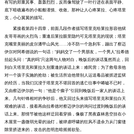
有写的郑重其事、轰轰烈烈，反而像驾驶了一叶行进在表面平静、
底下暗礁遍布的小船般谨慎、收敛。那种让人心疼莱拉、心疼塔里
克，小心翼翼的描写。
紧接着第四十四章，前面几段作者描写塔里克给莱拉形容他狱
友哥哥画的火烈鸟；重逢后莱拉眼里隐约可见塔里克的现状；塔里
克嘴里美丽的皮尔潘甲山风光……冷不防一个急刹车，蹦出了察迈
伊尔对阿希德说的一句话：“妈妈交了一个男朋友，一个男人”拉希德
抬起头问：“真的吗”只这两句人物对白，晚饭后的谈话戛然而止，回
到白天塔里克和莱拉久别重逢的谈话上来：难民营；为了救母亲他
对一个孩子实施的抢劫；被生活所迫他替别人运送毒品被抓进监狱
的经历，当我们沉浸于塔里克不堪回首的逃亡往事中唏嘘不已时，
又由察迈伊尔的一句：“他是个瘸子”引回到晚饭后一家人的谈话上
来。几句针锋相对的争吵后，他又回过头来描写塔里克和莱拉白天
艰难的谈话，接着再由拉希德对察迈伊尔的询问过渡到晚饭后的谈
话上来。那情节被他这样迂回着穿插，像极了黑夜森林悬空挂在小
木屋里一盏微弱光晕的油灯，被肆虐呼啸的狂风不遗余力从门窗缝
隙里挤进来的，攻击的忽明忽暗摇摇欲坠。