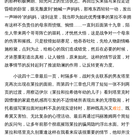
的那种积极爽朗、阳光向上的生活状态。再回过头来描写莱拉走进
昏暗的卧室，眼见颓废到“她喊一声妈妈，那堆东西轻轻一动，发出
一声呻吟”的妈妈，读到这里，我当即为如此优秀懂事的莱拉不幸拥
有这样不负责任的母亲而愤慨、惋惜……一直到后面第十九章，陌
生人带来两个哥哥阵亡的噩耗，才恍然大悟，这是战争对一个母亲
的伤害和摧残。只是狡猾如胡赛尼，他吞吞吐吐，先给人物剧情略
施粉黛，点到为止，给粗心的我们造成错觉，然后在必要的时候，
才浓墨重彩道出真相，让人顿悟，原来如此。这样的情节设置，对
故事情节的反转起到了推波助澜的作用，让反转更有力度。
小说四十二章最后一页，时隔多年，战时失去联系的男友塔里
克再次出现在莱拉的面前。而第四十三章也只用了短短一张不到两
页的过渡，用察迈伊尔（莱拉和拉希德年幼的儿子）看到塔里克时
因懵懂的家庭危机感而引发的不适情绪所表现出来的无理取闹，衬
托着描写莱拉面对始料不及的现实逆转时，那种既高兴又
难过
、既
希冀又害怕、无比复杂的心理活动。最后再通过玛丽雅姆两个简短
的反问句，让多年前那个彻底摧毁莱拉的骗局隐约浮出水面。对于
莱拉和塔里克久别重逢这样在我看来应该很重要的情节，他却并没