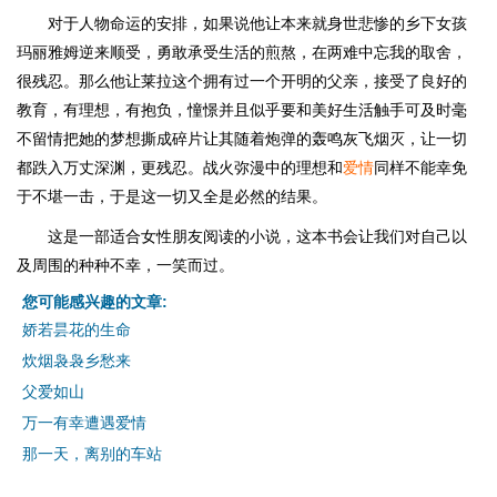
对于人物命运的安排，如果说他让本来就身世悲惨的乡下女孩
玛丽雅姆逆来顺受，勇敢承受生活的煎熬，在两难中忘我的取舍，
很残忍。那么他让莱拉这个拥有过一个开明的父亲，接受了良好的
教育，有理想，有抱负，憧憬并且似乎要和美好生活触手可及时毫
不留情把她的梦想撕成碎片让其随着炮弹的轰鸣灰飞烟灭，让一切
都跌入万丈深渊，更残忍。战火弥漫中的理想和
爱情
同样不能幸免
于不堪一击，于是这一切又全是必然的结果。
这是一部适合女性朋友阅读的小说，这本书会让我们对自己以
及周围的种种不幸，一笑而过。
您可能感兴趣的文章:
娇若昙花的生命
炊烟袅袅乡愁来
父爱如山
万一有幸遭遇爱情
那一天，离别的车站