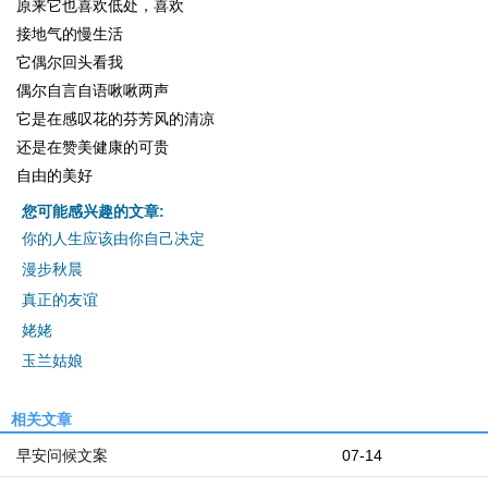
原来它也喜欢低处，喜欢
接地气的慢生活
它偶尔回头看我
偶尔自言自语啾啾两声
它是在感叹花的芬芳风的清凉
还是在赞美健康的可贵
自由的美好
您可能感兴趣的文章:
你的人生应该由你自己决定
漫步秋晨
真正的友谊
姥姥
玉兰姑娘
相关文章
早安问候文案
07-14