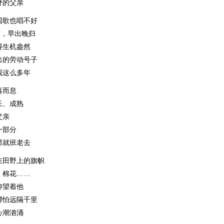
野的父亲
国歌也唱不好
”，早出晚归
得生机盎然
出的劳动号子
我这么多年
落而息
长、成熟
父亲
一部分
部就班老去
在田野上的旗帜
、棉花……
仰望着他
哪怕远隔千里
心潮汹涌