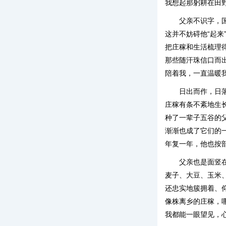
我想起那躬耕在田
父亲不识字，
这并不妨碍他“起来
把庄稼和生活梳理
那些随汗珠信口而
陪着我，一直温暖
日出而作，日
庄稼有条不紊地生
种了一辈子五谷的
渐渐也成了它们的
年复一年，他也按
父亲也是面竖
麦子、大豆、玉米
还忠实地簇拥着、
像株离乡的庄稼，
我都能一眼望见，