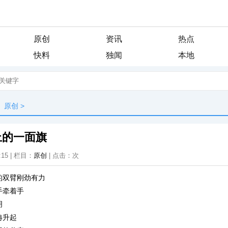
原创
资讯
热点
快料
独闻
本地
原创
>
上的一面旗
:15 | 栏目：
原创
| 点击：
次
的双臂刚劲有力
手牵着手
明
冉升起