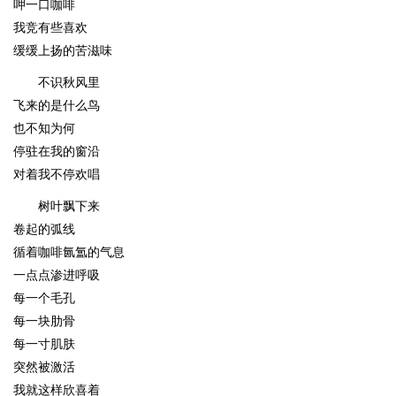
呷一口咖啡
我竞有些喜欢
缓缓上扬的苦滋味
不识秋风里
飞来的是什么鸟
也不知为何
停驻在我的窗沿
对着我不停欢唱
树叶飘下来
卷起的弧线
循着咖啡氤氲的气息
一点点渗进呼吸
每一个毛孔
每一块肋骨
每一寸肌肤
突然被激活
我就这样欣喜着