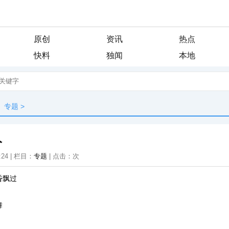
原创
资讯
热点
快料
独闻
本地
专题
>
人
:24 | 栏目：
专题
| 点击：
次
昏飘过
舞