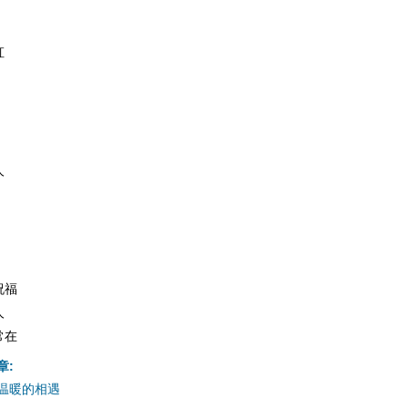
虹
人
祝福
人
常在
章:
温暖的相遇