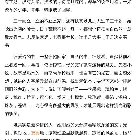
有主题，没有头绪。浅淡的，得过且过的，潦草的读书历程，一如
潦草的少年、青年，转眼成了回眸。
三十而立，立的不止是家，还有认真劲儿。人过了三十岁，始
觉出光阴的珍贵，日子荒唐不起，每一寸都想让它按照自己的心意
散发香气。忠厚传家远，书香继世长。读书是大事，于是决定买
书。
张爱玲的书，一整套抱回家。自己的书，细致看。虽然从前不
止看过一回，再看，依旧惊艳，张的文字就有这样的魅力。先看小
说，故事是熟悉的，而字句单拎出来，也自有它的光芒。画面感浓
烈，她讲的人事场景就在眼前晃。找出笔记本，要记下来那些撑起
画面的色彩，太多了，像进了颜料铺子——苹果绿，琥铂色，烟
蓝，桃红，竹青，蜜合色，粉蓝，柠檬黄，玫瑰紫，墨绿，深粉，
珠灰，苍银……内心得有多盛大的风景，才能展现出这样流光溢彩
的纷呈。
她其实是最深情的人，她用她的天分绣着精致深邃的文字光
阴，孤独地，
寂寞
地，滚滚红尘里默默起舞。凉薄的风盈袖，她却