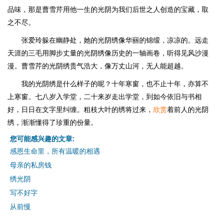
品味，那是曹雪芹用他一生的光阴为我们后世之人创造的宝藏，取
之不尽。
张爱玲躲在幽静处，她的光阴绣像华丽的锦缎，凉凉的。远走
天涯的三毛用脚步丈量的光阴绣像历史的一轴画卷，听得见风沙漫
漫。曹雪芹的光阴绣贵气浩大，像万丈山河，无人能超越。
我的光阴绣是什么样子的呢？十年寒窗，也不止十年，亦算不
上寒窗。七八岁入学堂，二十来岁走出学堂，到如今依旧与书相
好，日日在文字里纠缠。粗枝大叶的绣将过来，
欣赏
着前人的光阴
绣，渐渐懂得了珍重的份量。
您可能感兴趣的文章:
感恩生命里，所有温暖的相遇
母亲的私房钱
绣光阴
写不好字
从前慢