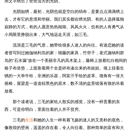
用文字绣出了世世流芳的光阴。
光阴如绣，最初，光阴也就是空白的绢布，是要点点滴滴绣上
去，才有它的意境和华丽。我们其实都在绣光阴。有的人选择孤独
寂静的方式，有的人愿意热热闹闹、风风火火，也有的人有勇气从
小局限里挣脱出来，大气地远走天涯，如三毛。
流浪是三毛的气质，她带给很多人迷人的向往。有迷恋她的读
者曾写到过她伽纳利岛的家：细藤的家具，竹帘子，老式迦纳利群
岛的“石水漏”放在一个美丽非凡的高木架上，藤椅上放着红白相间的
格子布坐垫，上面靠着两个全是碎布凑出来的布娃娃。墙上挂着生
锈的一大串牛铃，非洲的乐器，阿富汗手绘的皮革。墙角有一张大
摇椅，屋梁是一道道棕黑色的原木，数不清的盆景错落有致的吊着
放着。
那个读者说，三毛的家给人殷实的感觉，没有一样贵重的东
西，可是你明白，里面住着的人并不贫穷。
三毛的
生活
和她的人生一样有着飞扬的迷人的又质朴的底色，
像敦煌的壁画，遥遥的存在着，令人向往着。那种简单的富有和大