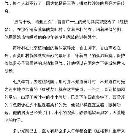
气，换个人就不行了，因为她是是三毛，撒哈拉沙漠的月亮才是传
奇。
“披阅十载，增删五次”，曹雪芹一生的光阴其实都交给了《红楼
梦》。在那个清寂荒凉的黄叶村，穿着最朴的衣，喝着稀薄的粥，
他用浩浩热情绣着他的少年锦梦和家族的过往繁华。
黄叶村在北京植物园的幽深寂静处，香山脚下。香山声名在
外，而黄叶村就像默默奉献的幕后者，守着自己的孤独寂寞，保护
落魄贵公子曹雪芹的热情和灵气，让他得以在困窘之下完成惊世光
阴绣。
七八年前，去过植物园，那时并不知道黄叶村，不知道在时光
之河中地位矜贵的《红楼梦》就在这里完成。一路走，直到植物园
的尽头，出现了黄叶村的小小牌坊，已是下午四点多钟了。曹雪芹
的白色塑像在夕阳里泛着柔和的光，他就那样直直立着，眼神渺
远。他的居所已经关了门，小小的院落，静静地望着游客，天荒地
老的样子。
多少光阴已去，至今有那么多人每年都会把《红楼梦》重新来