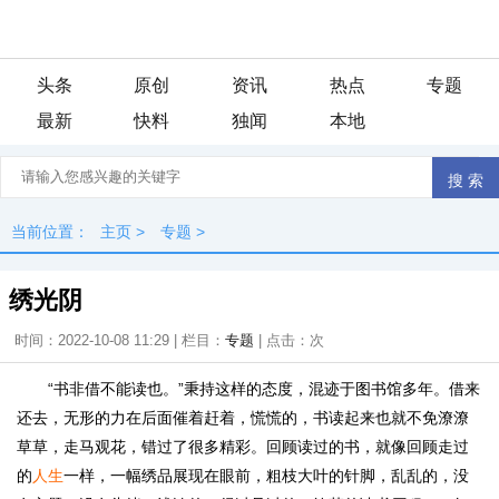
头条
原创
资讯
热点
专题
最新
快料
独闻
本地
当前位置：
主页
>
专题
>
绣光阴
时间：2022-10-08 11:29 | 栏目：
专题
| 点击：
次
“书非借不能读也。”秉持这样的态度，混迹于图书馆多年。借来
还去，无形的力在后面催着赶着，慌慌的，书读起来也就不免潦潦
草草，走马观花，错过了很多精彩。回顾读过的书，就像回顾走过
的
人生
一样，一幅绣品展现在眼前，粗枝大叶的针脚，乱乱的，没