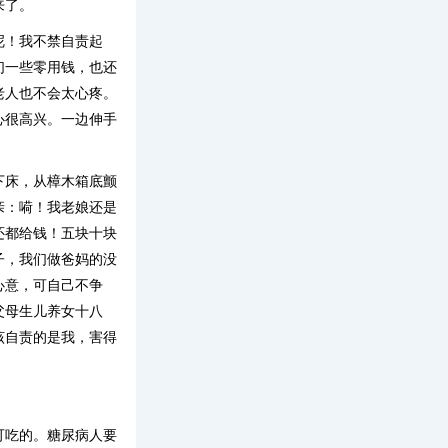
来了。
呢！我不禁自责起
们一些零用钱，也还
老人也不会太心疼。
心很高兴。一边伸手
下床，从樟木箱底颤
亲：嗬！我老娘还是
还都给钱！五块十块
子，我们做爸妈的没
心意，可自己不争
父母生儿养女十八
该自责的是我，害得
可吃的。糖尿病人要