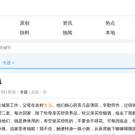
原创
资讯
热点
快料
独闻
本地
专题
>
钱
:30 | 栏目：
专题
| 点击：
次
在城里工作，父母在农村
生活
。他们精心莳弄几亩薄田，辛勤劳作，过得
望二老。每次回家，除了给母亲买些营养品，给父亲买些烟酒，临走了我
诉他们，钱是挣来用的，有空就买些吃的，不要舍不得花。可每回临走，
外推。说家里有钱呢！我不信，她便转身一路小跑，从床席板下哆哆嗦嗦