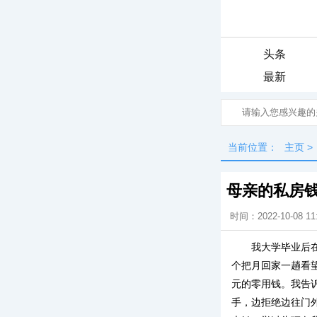
头条
最新
当前位置：
主页
>
母亲的私房
时间：2022-10-08 11
我大学毕业后
个把月回家一趟看
元的零用钱。我告
手，边拒绝边往门