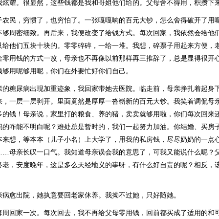
我炫耀。很显然，这些钱都是我和哥姐他们给的。父母舍不得用，积攒下
子农民，穷惯了，也穷怕了。一张嘎嘎响的百元大钞，怎么舍得破开了用
不够周密细致。再后来，我便改变了给钱方式。每次回家，我依然会给他
只给他们五块十块的。零零碎碎，一给一堆。我想，碎票子用起来方便，
给零用钱的方式一改，母亲也不再像以前那样再三推辞了，总是显得很开
钱够用呢够用呢，你们在外要忙好你们自己。
亲的糖尿病出现加重迹象，我回家带她去医院。临走前，母亲挣扎着起身
来，一层一层剥开。里面竟然是厚厚一沓崭新的百元大钞。我笑着调侃母
多的钱！母亲说，家里打的粮食、养的猪，卖卖就够用啦，你们每次回来
妈的咋能不明白呢？难处总是暂时的，我们一起努力加油。你结婚、买房
本来想，等本本（儿子小名）上大学了，用我的私房钱，尽尽奶奶的一点
……母亲长叹一口气。我知道母亲误会我的意思了，可我又能说什么呢？
终老，安度晚年，这是多么天经地义的事呀，有什么好自责的呢？相反，
亲病愈出院，她执意要回老家休养。我拗不过她，只好随她。
每周回家一次。每次回去，我不再给父母零用钱，回前都买成了适用的和