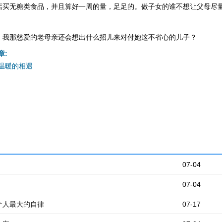
店买无糖类食品，并且算好一周的量，足足的。做子女的谁不想让父母尽
，我那慈爱的老母亲还会想出什么招儿来对付她这不省心的儿子？
章:
温暖的相遇
07-04
07-04
个人最大的自律
07-17