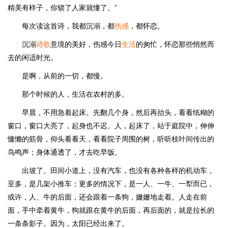
精美有样子，你锁了人家就懂了。”
每次读这首诗，我都沉溺，都
伤感
，都怀恋。
沉溺
诗歌
意境的美好，伤感今日
生活
的匆忙，怀恋那些悄然而
去的闲适时光。
是啊，从前的一切，都慢。
那个时候的人，生活在农村的多。
早晨，不用急着起床。先翻几个身，然后再抬头，看看纸糊的
窗口，窗口大亮了，起身也不迟。人，起床了，站于庭院中，伸伸
慵懒的筋骨，仰头看看天，看看院子周围的树，听听枝叶间传出的
鸟鸣声；身体通透了，才去吃早饭。
出坡了。田间小道上，没有汽车，也没有各种各样的机动车，
至多，是几架小推车；更多的情况下，是一人、一牛、一犁而已，
或许，人、牛的后面，还会跟着一条狗，姗姗地走着。人走在前
面，手中牵着黄牛，狗就跟在黄牛的后面，再后面的，就是拉长的
一条条影子。因为，太阳已经出来了。