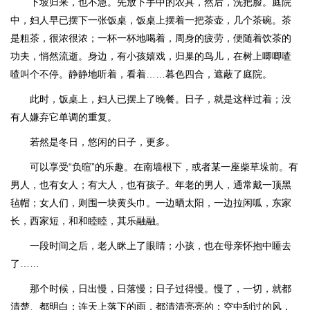
下坡归来，也不急。先放下手中的农具，然后，洗把脸。庭院
中，妇人早已摆下一张饭桌，饭桌上摆着一把茶壶，几个茶碗。茶
是粗茶，很浓很浓；一杯一杯地喝着，周身的疲劳，便随着饮茶的
功夫，悄然流逝。身边，有小孩嬉戏，归巢的鸟儿，在树上唧唧喳
喳叫个不停。静静地听着，看着……暮色四合，遮蔽了庭院。
此时，饭桌上，妇人已摆上了晚餐。日子，就是这样过着；没
有人嫌弃它单调的重复。
若然是冬日，悠闲的日子，更多。
可以享受“负暄”的乐趣。在南墙根下，或者某一座柴草垛前。有
男人，也有女人；有大人，也有孩子。年老的男人，通常戴一顶黑
毡帽；女人们，则围一块黄头巾。一边晒太阳，一边拉闲呱，东家
长，西家短，和和睦睦，其乐融融。
一段时间之后，老人眯上了眼睛；小孩，也在母亲怀抱中睡去
了……
那个时候，日出慢，日落慢；日子过得慢。慢了，一切，就都
清楚、都明白；连天上落下的雨，都清清亮亮的；空中刮过的风，