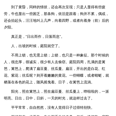
到了黄昏，同样的情状，还会再次呈现；只是人显得有些疲
劳，牛也显出一些困乏，那条狗，依旧是跟着；狗并不累，偶或，
还会抬起头，汪汪地叫上几声，向着四野，或者向着身（前）后的
夕阳。
真正是，“日出而作，日落而息”。
人，出坡的时候，庭院就空了。
不用上锁，也无需上锁；上锁，也只是一种象征。那个时候的
人，很忠厚，很诚实，很少有人去偷窃。庭院四周，扎满的是篱
笆，篱笆上，爬满了扁豆蔓、丝瓜蔓。扁豆，开出的是白花、红
花、紫花；丝瓜呢？则开着嫩嫩的黄花。一些蝴蝶，或者蜻蜓，就
栖落在各色的花上，随风摇曳着。日子，在篱笆上流淌。
阳光，照在篱笆上，照在扁豆蔓、丝瓜蔓上，哗啦啦的，一派
明亮。日出，日中，日斜，一天的时光，就这样过去了。
平平常常，自自然然，没有人觉得日子过得特别快。