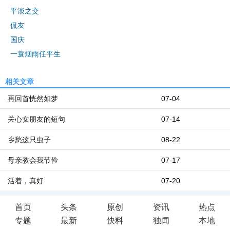
平淡之交
侃友
国庆
一蓑烟雨任平生
相关文章
再回首恍然如梦
07-04
关心女朋友的短句
07-14
乡愁这只虫子
08-22
母亲教会我节俭
07-17
活着，真好
07-20
首页
头条
原创
资讯
热点
专题
最新
快料
独闻
本地