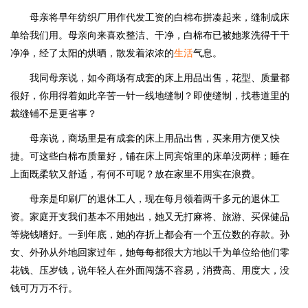
母亲将早年纺织厂用作代发工资的白棉布拼凑起来，缝制成床
单给我们用。母亲向来喜欢整洁、干净，白棉布已被她浆洗得干干
净净，经了太阳的烘晒，散发着浓浓的
生活
气息。
我同母亲说，如今商场有成套的床上用品出售，花型、质量都
很好，你用得着如此辛苦一针一线地缝制？即使缝制，找巷道里的
裁缝铺不是更省事？
母亲说，商场里是有成套的床上用品出售，买来用方便又快
捷。可这些白棉布质量好，铺在床上同宾馆里的床单没两样；睡在
上面既柔软又舒适，有何不可呢？放在家里不用实在浪费。
母亲是印刷厂的退休工人，现在每月领着两千多元的退休工
资。家庭开支我们基本不用她出，她又无打麻将、旅游、买保健品
等烧钱嗜好。一到年底，她的存折上都会有一个五位数的存款。孙
女、外孙从外地回家过年，她每每都很大方地以千为单位给他们零
花钱、压岁钱，说年轻人在外面闯荡不容易，消费高、用度大，没
钱可万万不行。