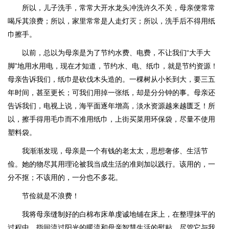
所以，儿子洗手，常常大开水龙头冲洗许久不关，母亲便常常
喝斥其浪费；所以，家里常常是人走灯灭；所以，洗手后不得用纸
巾擦手。
以前，总以为母亲是为了节约水费、电费，不让我们“大手大
脚”地用水用电，现在才知道，节约水、电、纸巾，就是节约资源！
母亲告诉我们，纸巾是砍伐木头造的。一棵树从小长到大，要三五
年时间，甚至更长；可我们用掉一张纸，却是分分钟的事。母亲还
告诉我们，电视上说，海平面逐年增高，淡水资源越来越匮乏！所
以，擦手得用毛巾而不准用纸巾，上街买菜用环保袋，尽量不使用
塑料袋。
我渐渐发现，母亲是一个有钱的老太太，思想奢侈、生活节
俭。她的物尽其用理论被我当成生活的准则加以践行。该用的，一
分不抠；不该用的，一分也不多花。
节俭就是不浪费！
我将母亲缝制好的白棉布床单虔诚地铺在床上，在整理抹平的
过程中，指间流过阳光的暖流和母亲智慧生活的熨贴。尽管它与我