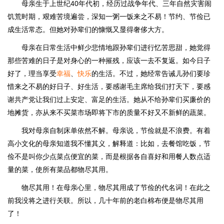
母亲生于上世纪40年代初，经历过战争年代、三年自然灾害闹
饥荒时期，艰难苦境遍尝，深知一粥一饭来之不易！节约、节俭已
成生活常态。但她对孙辈们的慷慨又显得奢侈大方。
母亲在日常生活中鲜少悲情地跟孙辈们进行忆苦思甜，她觉得
那些苦难的日子是对身心的一种摧残，应该一去不复返。如今日子
好了，理当享受
幸福
、
快乐
的生活。不过，她经常告诫儿孙们要珍
惜来之不易的好日子、好生活，要感谢毛主席给我们打天下，要感
谢共产党让我们过上安定、富足的生活。她从不给孙辈们买廉价的
地摊货，亦从来不买菜市场即将下市的质量不好又不新鲜的蔬菜。
我对母亲自制床单依然不解。母亲说，节俭就是不浪费。有着
高小文化的母亲知道我不懂其义，解释道：比如，去餐馆吃饭，节
俭不是叫你少点菜点便宜的菜，而是根据各自喜好和用餐人数点适
量的菜，使所有菜品都物尽其用。
物尽其用！在母亲心里，物尽其用成了节俭的代名词！在此之
前我没将之进行关联。所以，几十年前的老白棉布便是物尽其用
了！