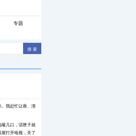
专题
来。我赶忙让座、沏
浅嘬几口，话匣子就
回屋打开电视，关了