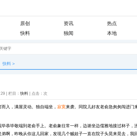
原创
资讯
热点
快料
独闻
本地
快料
>
:29 | 栏目：
快料
| 点击：
次
窗而入，满屋灵动。独自端坐，
寂寞
来袭。同院儿好友老俞急匆匆闯进门
我毕恭毕敬端到老俞手上。老俞象往常一样，边谢坐边儒雅地接过杯子，
老弟啊，昨晚从你这儿回家，发现几个贼娃子一直在院子头晃来晃去，我