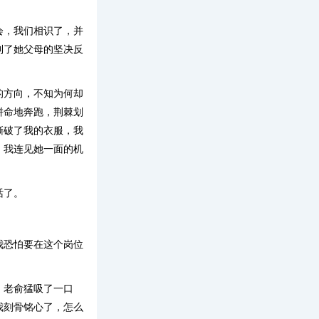
会，我们相识了，并
到了她父母的坚决反
的方向，不知为何却
拼命地奔跑，荆棘划
撕破了我的衣服，我
，我连见她一面的机
话了。
我恐怕要在这个岗位
。老俞猛吸了一口
我刻骨铭心了，怎么