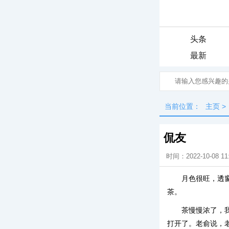
头条
最新
当前位置：
主页
>
侃友
时间：2022-10-08 11
月色很旺，透
茶。
茶慢慢浓了，
打开了。老俞说，