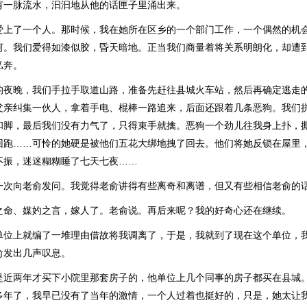
有一脉流水，汩汩地从他的话匣子里涌出来。
爱上了一个人。那时候，我在她所在区乡的一个部门工作，一个偶然的机
河。我们爱得如漆似胶，昏天暗地。正当我们商量着将关系明朗化，却遭
私奔。
的夜晚，我们手拉手取道山路，准备先赶往县城火车站，然后再确定逃走
父亲纠集一伙人，拿着手电、棍棒一路追来，后面还跟着几条恶狗。我们
和脚，最后我们没有力气了，只得束手就擒。恶狗一个劲儿往我身上扑，
回跑……可怜的她硬是被他们五花大绑地拽了回去。他们将她反锁在屋里
不振，迷迷糊糊睡了七天七夜……
一次向老俞发问。我觉得老俞讲得有些离奇和离谱，但又有些相信老俞的
之命、媒妁之言，嫁人了。老俞说。再后来呢？我的好奇心还在继续。
单位上就编了一堆理由借故将我调离了，于是，我就到了现在这个单位，
俞发出几声叹息。
是近两年才买下小院里那套房子的，他单位上几个同事的房子都买在县城
多年了，我早已没有了当年的激情，一个人过着也挺好的，只是，她太让