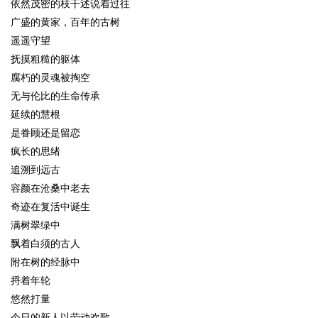
依然茂密的枝干述说着过往
广盛的黄家，百年的古树
遥遥守望
抚摸粗糙的躯体
腐朽的灵魂被掏空
无与伦比的生命传承
延续的慧根
是眷顾还是留恋
疯长的思绪
追溯到远古
容颜在沧桑中老去
奇迹在复活中诞生
满树翠绿中
飘着白须的古人
附在树的经脉中
捋着年轮
悠然打量
今日的新人以劳动欢歌