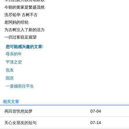
今朝的黄家是繁盛茂然
洗尽铅华 古树不古
老阿妈的经轮
为古树注入了新的活力
一仍过客驻足观望
您可能感兴趣的文章:
母亲的年
平淡之交
侃友
国庆
一蓑烟雨任平生
相关文章
再回首恍然如梦
07-04
关心女朋友的短句
07-14