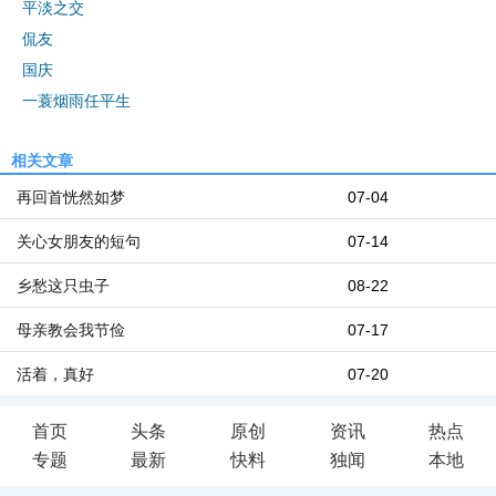
平淡之交
侃友
国庆
一蓑烟雨任平生
相关文章
再回首恍然如梦
07-04
关心女朋友的短句
07-14
乡愁这只虫子
08-22
母亲教会我节俭
07-17
活着，真好
07-20
首页
头条
原创
资讯
热点
专题
最新
快料
独闻
本地