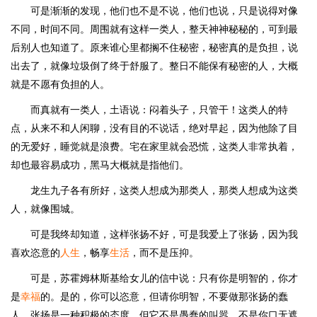
可是渐渐的发现，他们也不是不说，他们也说，只是说得对像
不同，时间不同。周围就有这样一类人，整天神神秘秘的，可到最
后别人也知道了。原来谁心里都搁不住秘密，秘密真的是负担，说
出去了，就像垃圾倒了终于舒服了。整日不能保有秘密的人，大概
就是不愿有负担的人。
而真就有一类人，土语说：闷着头子，只管干！这类人的特
点，从来不和人闲聊，没有目的不说话，绝对早起，因为他除了目
的无爱好，睡觉就是浪费。宅在家里就会恐慌，这类人非常执着，
却也最容易成功，黑马大概就是指他们。
龙生九子各有所好，这类人想成为那类人，那类人想成为这类
人，就像围城。
可是我终却知道，这样张扬不好，可是我爱上了张扬，因为我
喜欢恣意的
人生
，畅享
生活
，而不是压抑。
可是，苏霍姆林斯基给女儿的信中说：只有你是明智的，你才
是
幸福
的。是的，你可以恣意，但请你明智，不要做那张扬的蠢
人，张扬是一种积极的态度，但它不是愚蠢的叫嚣，不是你口无遮