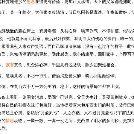
这种异地他乡的
思念
显得更有价值，更加让人珍惜。天下的父亲都是如此
来了。某一年除夕，大伯家冷冷清清，节日氛围甚是寡淡。年夜饭做好，
他醉醺醺的躺在床上，双脚蜷缩，头枕右臂，唉声叹气，不停抽搐。俗话说
歹说，他就是不肯到我家，最后只好作罢。我明白大伯伤心的缘由，唯一的
，眼看着别人家欢声笑语，而自己家凄凄凉凉，没有一点过年的样子，此
自己，岂知借酒消愁愁更愁。受此感染，我心绪难平，回到家中，当即写
味。
寂寞
悲伤，思念添心碎。千里儿行脱父轨，除夕团聚难相会。
背。急唤儿名，不尽千行泪。借酒消愁徒买醉，盼儿回返颜憔悴。
独例，在九百六十万平方公里的土地上，这样的情景每年都在上演。
头条上看到一则图文消息，团圆年已过完，父母为生计，又要阔别故乡，
屋将自己的鞋帽衣袜打包装好，当他提着两大包东西出门的时候，父母已
心痛还是心痛。俗话说“月盈则亏”，人之亦然。只不过月亮盈亏乃宇宙法
躯的
情感
动物，一聚一散、一离一别之间，更凸显了泪水的多而轻，更加
和烈。