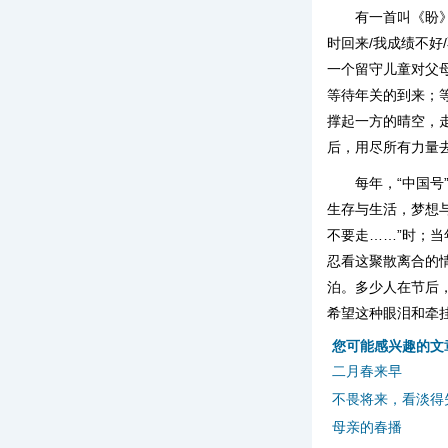
有一首叫《盼》
时回来/我成绩不好
一个留守儿童对父
等待年关的到来；
撑起一方的晴空，
后，用尽所有力量
每年，“中国
生存与生活，梦想
不要走……”时；
忍看这聚散离合的
泊。多少人在节后
希望这种眼泪和牵
您可能感兴趣的文
二月春来早
不畏将来，看淡得
母亲的春播