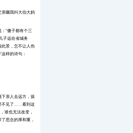
。
父亲嘱我叫大伯大妈
：“傻子都有个三
儿子远在省城务
情此景，怎不让人伤
下这样的诗句：
抛下亲人去远方，孩
经不见了……看到这
则，谁也无法改变，
深了思念的厚和重，