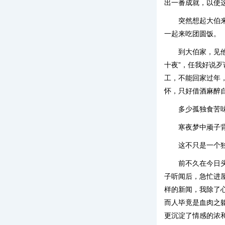
出一番成就，以使
突然想起大伯
一起来吃团圆饭。
到大伯家，见
十夜”，任我好说
工，不能回家过年
怀，只好借酒麻醉
多少孤独食苦
寒夜梦中顽子
这不只是一个
前不久在今日
子听闻后，急忙进
样的新闻，我除了
而人毕竟是血肉之
更沉淀了情感的浓