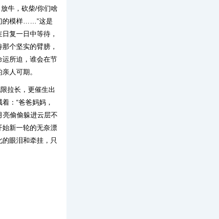
，放牛，砍柴/你们啥
们的模样……”这是
在日复一日中等待，
待那个坚实的臂膀，
命运所迫，谁会在节
的亲人可期。
无限拉长，更催生出
着：“爸爸妈妈，
月亮偷偷躲进云层不
开始新一轮的无奈漂
此的眼泪和牵挂，只