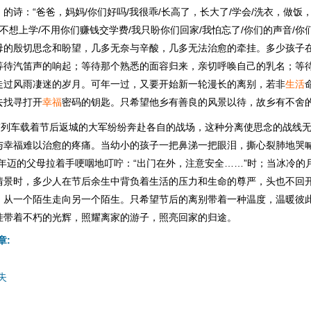
的诗：“爸爸，妈妈/你们好吗/我很乖/长高了，长大了/学会/洗衣，做饭
/不想上学/不用你们赚钱交学费/我只盼你们回家/我怕忘了/你们的声音/你
母的殷切思念和盼望，几多无奈与辛酸，几多无法治愈的牵挂。多少孩子
等待汽笛声的响起；等待那个熟悉的面容归来，亲切呼唤自己的乳名；等
走过风雨凄迷的岁月。可年一过，又要开始新一轮漫长的离别，若非
生活
去找寻打开
幸福
密码的钥匙。只希望他乡有善良的风景以待，故乡有不舍
号”列车载着节后返城的大军纷纷奔赴各自的战场，这种分离使思念的战线
与幸福难以治愈的疼痛。当幼小的孩子一把鼻涕一把眼泪，撕心裂肺地哭喊
当年迈的父母拉着手哽咽地叮咛：“出门在外，注意安全……”时；当冰冷的
情景时，多少人在节后余生中背负着生活的压力和生命的尊严，头也不回
，从一个陌生走向另一个陌生。只希望节后的离别带着一种温度，温暖彼
挂带着不朽的光辉，照耀离家的游子，照亮回家的归途。
章:
失