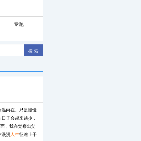
专题
余温尚在。只是慢慢
的日子会越来越少，
方面，我亦觉察出父
在漫漫
人生
征途上干