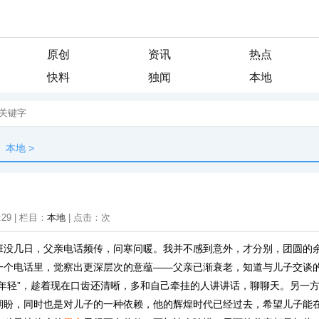
原创
资讯
热点
快料
独闻
本地
本地
>
:29 | 栏目：
本地
| 点击：
次
班没几日，父亲电话频传，问寒问暖。我并不感到意外，才分别，团圆的
一个电话里，觉察出更深层次的意蕴——父亲已渐衰老，知道与儿子交谈
“年轻”，趁着现在口齿还清晰，多和自己牵挂的人讲讲话，聊聊天。另一
期盼，同时也是对儿子的一种依赖，他的辉煌时代已经过去，希望儿子能