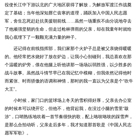
役使长江中下游以北的广大地区获得了解放，为解放军渡江作战奠
定了基础；当年他深知唇亡齿寒的道理，踊跃加入中国人民志愿
军，舍生忘死赶赴抗美援朝前线……虽然一场重疾不由分说地夺去
了他顽强坚韧的生命，但走过枪林弹雨的父亲，却在我童年时就给
我心底埋下了一颗颗充满力量的种子。
还记得在前线指挥部，我们家那个火炉子总是被父亲烧得暖暖
的。他经常把水烧好了放在炉边，让我小心别碰到，我总喜欢在那
个温暖的炉旁，偎在他腿上听他讲那一场场以弱胜强，以少胜多的
战斗故事。虽然战斗情节早已在我记忆中模糊，但我依然记得他时
而紧张、时而骄傲的语调和神情，那时的我一直以为父亲是个“吹牛
大王”。
小时候，家门口的篮球场上冬天的雪积得好厚，父亲去办公室
的时候本可以绕开它，但他不，他背起我，在没过小腿的雪里“跋
涉”，口哨熟练地吹着一首节奏很快的歌，配上咯吱咯吱的踩雪声，
是那么合拍动听，父亲走后多年，我才知道那首歌是《中国人民志
愿军军歌》。