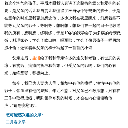
着这个淘气的孩子。事后才跟我认真讲了这藤椅的意义和爱护的必
要，是父亲的话让我自责让我懂得了应当做个守规矩的孩子。于是
在童年的时光里我更加想念他，多少次我在夜里醒来，幻想着能不
能等到父亲的影子，等啊等，想啊想，想我们在一起的日子他教过
我的所有，想啊想，练啊练，于是10岁的我学会了为多病的母亲做
饭，料理家务；学会了吹口哨、唱军歌；学会了像男孩子一样勇敢
抓小偷；还试着学父亲的样子写起了一首首的小诗……
父亲走后，
生活
给了我和母亲许多的难关和考验，有世态的炎
凉，有贫穷、病痛的折辱和苦难，但受父亲的影响，我们内心有
光，始终坚强，积极向上。
如今，我已为人妻为人母，相貌中有他的模样，性情中有他的
影子，骨血里有他的禀赋。年近不惑，对父亲已不敢深想，只有在
工作中取得成绩，听到领导夸奖的时候，才会在内心轻轻唤他一
声，“请您宽慰吧”。
您可能感兴趣的文章:
二月春来早