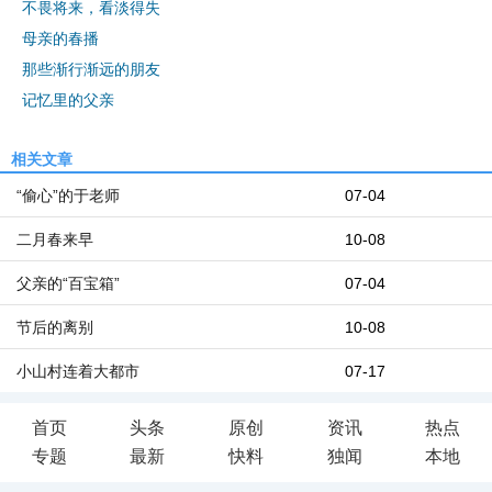
不畏将来，看淡得失
母亲的春播
那些渐行渐远的朋友
记忆里的父亲
相关文章
“偷心”的于老师
07-04
二月春来早
10-08
父亲的“百宝箱”
07-04
节后的离别
10-08
小山村连着大都市
07-17
首页
头条
原创
资讯
热点
专题
最新
快料
独闻
本地