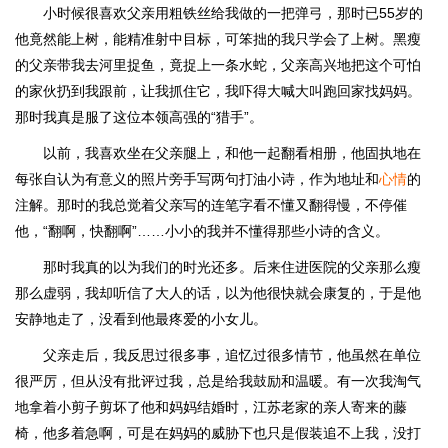
小时候很喜欢父亲用粗铁丝给我做的一把弹弓，那时已55岁的
他竟然能上树，能精准射中目标，可笨拙的我只学会了上树。黑瘦
的父亲带我去河里捉鱼，竟捉上一条水蛇，父亲高兴地把这个可怕
的家伙扔到我跟前，让我抓住它，我吓得大喊大叫跑回家找妈妈。
那时我真是服了这位本领高强的“猎手”。
以前，我喜欢坐在父亲腿上，和他一起翻看相册，他固执地在
每张自认为有意义的照片旁手写两句打油小诗，作为地址和
心情
的
注解。那时的我总觉着父亲写的连笔字看不懂又翻得慢，不停催
他，“翻啊，快翻啊”……小小的我并不懂得那些小诗的含义。
那时我真的以为我们的时光还多。后来住进医院的父亲那么瘦
那么虚弱，我却听信了大人的话，以为他很快就会康复的，于是他
安静地走了，没看到他最疼爱的小女儿。
父亲走后，我反思过很多事，追忆过很多情节，他虽然在单位
很严厉，但从没有批评过我，总是给我鼓励和温暖。有一次我淘气
地拿着小剪子剪坏了他和妈妈结婚时，江苏老家的亲人寄来的藤
椅，他多着急啊，可是在妈妈的威胁下也只是假装追不上我，没打