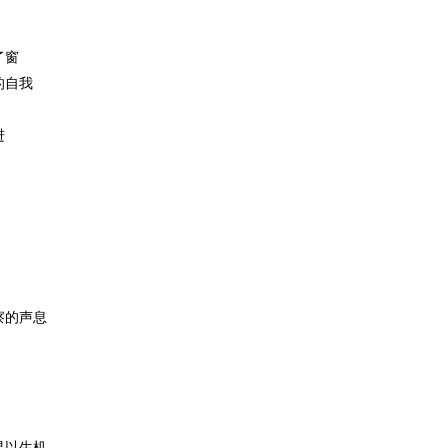
了窗
的自我
进
察的声息
界以生机