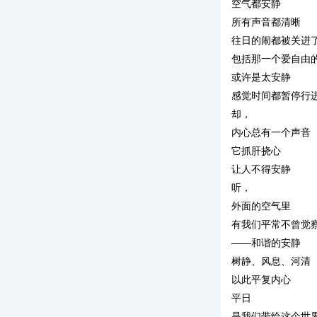
空气都安静
所有声音都清晰
往日的闹都被关进
包括那一个爱自由
或许是太安静
感觉时间都暂停行
却，
内心总有一个声音
它抓肝挠心
让人不得安静
听，
外面的空气里
有我们平常不曾觉
——和谐的安静
树静、风息、河清
以此平复内心
平日
是我们带给这个世