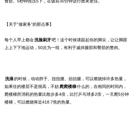
食欲。5秒钟按压5下，在饭前30分钟进行效果更佳。
【关于“做家务”的那点事】
每个人早上都会
洗脸刷牙
吧！这个时候请踮起你的脚尖，让让脚跟
上上下下地运动，50次为一组，有利于减掉腿部和臀部的赘肉。
洗澡
的时候，动动脖子、扭扭腰、抬抬腿，可以燃烧掉许多热量，
如果住的楼层不是很高，不妨
爬爬楼梯
什么的，在相同的时间内，
爬楼梯所消耗的热量比散步多4倍，比打乒乓球多2倍，一天爬5分钟
楼梯，可以燃烧将近418.7焦的热量。