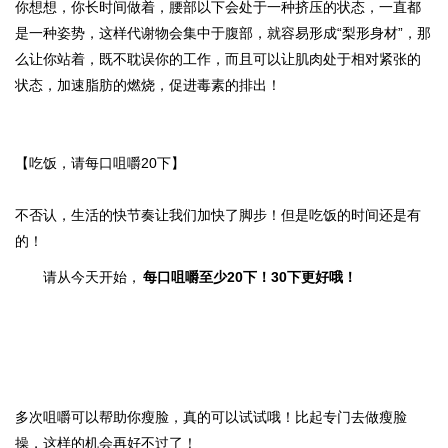
你想想，你长时间做着，腰部以下会处于一种挤压的状态，一直都
是一种姿势，这样代谢物会集中于腹部，就容易形成“梨形身材”，
那
么让你站着，既不耽误你的工作，而且可以让肌肉处于相对紧张的
状态，加速脂肪的燃烧，促进毒素的排出！
【吃饭，请每口咀嚼20下】
不否认，生活的快节奏让我们加快了脚步！但是吃饭的时间还是有
的！
请从今天开始，
每口咀嚼至少20下！30下更好哦！
多次咀嚼可以帮助你瘦脸，真的可以试试哦！比起专门去做瘦脸
操，这样的机会再好不过了！