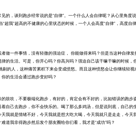
常见的，谈到跑步经常说的是“
自律
”。一个什么人会自律呢？从心里角度说
当“超我”超高的不健康的心里状态的时候，一个人会高度“自律”，高度自
或者做一件事情，没有轻微的强迫症， 你能做得来吗？但是当这种自律发
规律的生活。可是，你开心吗？你高兴吗？强迫自己该干嘛干嘛的时候，
 挑剔的人，这种痛苦累积下来会变成愤怒。而且这种愤怒会让你继续轻视
，你的生活会通过跑步变好吗？
味的鼓吹，不要极端化跑步，有好的，肯定会有不好的，比如错误的跑步
逼着自己去跑步，你不会快乐的。喝了那么多鸡汤，但是说到底，自己的
今天我就是情绪不好，今天我就是想大吃大喝，今天我就只是走走，今天
？难道我非得跑步然后发个朋友圈给你们看，我才是“成功”吗？