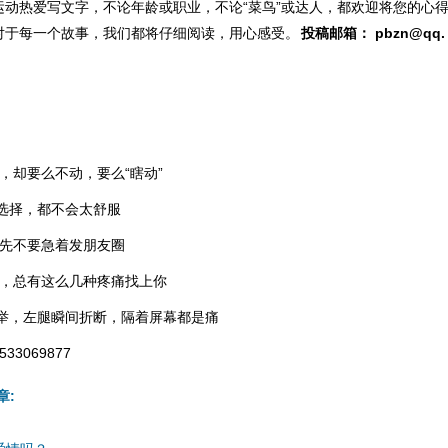
运动热爱写文字，不论年龄或职业，不论“菜鸟”或达人，都欢迎将您的心
对于每一个故事，我们都将仔细阅读，用心感受。
投稿邮箱：
pbzn@qq.
，却要么不动，要么“瞎动”
的选择，都不会太舒服
，先不要急着发朋友圈
步，总有这么几种疼痛找上你
腿举，左腿瞬间折断，隔着屏幕都是痛
3069877
章: