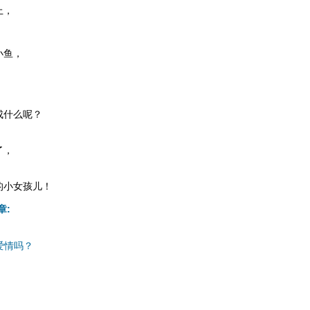
上，
；
小鱼，
，
成什么呢？
了，
的小女孩儿！
章:
爱情吗？