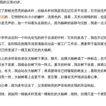
我的父亲43岁。
记了那根光秃秃的杨木杆，但杨木杆对我是否忘记它并不在意，它开始无
寂寞
的，它悄悄长出小小的嫩叶，淡黄色的，接着，又长出细细的枝，也
终是无声的，如一个闷着头走路的人。因为杨树的寂静与沉默，我差一点
小学毕业后到一个叫仇化屯的村子去读初中时，它长到多高了，我也不记
高了。直到我在抚顺市清原满族自治县一家工厂工作后，携妻带子返回家
杆已经变成了一棵又粗又壮的大杨树。
街上的乡邻喜欢坐在大杨树下乘凉、聊天。这棵大杨树成了一种标志，在
回乡下老家，我都会在树下待一阵儿。夏天的时候，我在树下坐着，摇着
虫。冬天，我会站在大杨树下，将肩膀倚在已经皲裂的树皮上，看阳光在
明亮一些，大杨树看上去更干净、更庄重，好像在无声地诉说着心事。
的心事，因为多年过去了，父亲那响亮的声音依然在我的耳边响起。
很快。就如同一根杨木杆变成一棵粗壮的大杨树，很快。仿佛只是一个黄