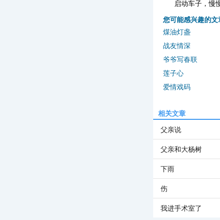
启动车子，慢
您可能感兴趣的文
煤油灯盏
战友情深
爷爷写春联
莲子心
爱情戏码
相关文章
父亲说
父亲和大杨树
下雨
伤
我进手术室了