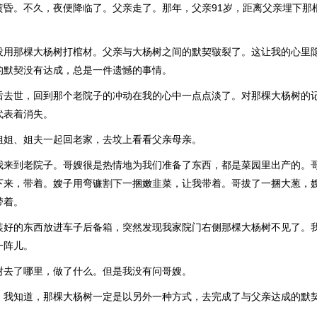
黄昏。不久，夜便降临了。父亲走了。那年，父亲91岁，距离父亲埋下那
没用那棵大杨树打棺材。父亲与大杨树之间的默契皲裂了。这让我的心里
的默契没有达成，总是一件遗憾的事情。
后去世，回到那个老院子的冲动在我的心中一点点淡了。对那棵大杨树的
代表着消失。
姐姐、姐夫一起回老家，去坟上看看父亲母亲。
我来到老院子。哥嫂很是热情地为我们准备了东西，都是菜园里出产的。
下来，带着。嫂子用弯镰割下一捆嫩韭菜，让我带着。哥拔了一捆大葱，
带着。
装好的东西放进车子后备箱，突然发现我家院门右侧那棵大杨树不见了。
一阵儿。
树去了哪里，做了什么。但是我没有问哥嫂。
，我知道，那棵大杨树一定是以另外一种方式，去完成了与父亲达成的默