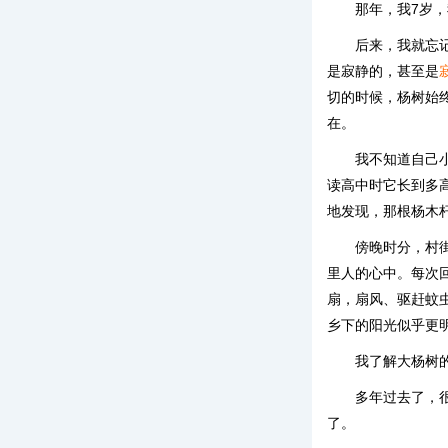
那年，我7岁，
后来，我就忘
是寂静的，甚至是
切的时候，杨树始
在。
我不知道自己
读高中时它长到多
地发现，那根杨木
傍晚时分，村
里人的心中。每次
扇，扇风、驱赶蚊
乡下的阳光似乎更
我了解大杨树
多年过去了，
了。