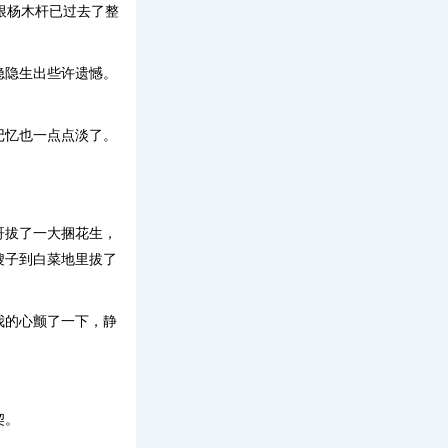
根杨木杆已过去了整
隐隐生出些许遗憾。
记忆也一点点淡了。
哥拔了一大捆花生，
嫂子到白菜地里拔了
我的心颤了一下，静
契。