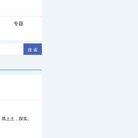
专题
！
，填上土，踩实。