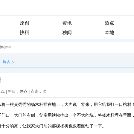
原创
资讯
热点
快料
独闻
本地
热点
>
树
:21 | 栏目：
热点
| 点击：
次
亲将一根光秃秃的杨木杆插在地上，大声说，将来，用它给我打一口棺材
子门口，大门的右侧，父亲用铁锹挖出一个不大的坑，将杨木杆埋在里面
音十分响亮，让我家大门前的那棵杨树也跟着颤动了一下。