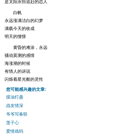
是太阳永恒追赶的恋人
白帆
永远涨满洁白的幻梦
满载今天的收成
明天的憧憬
黄昏的滩涂，永远
骚动莫测的感情
海涨潮的时候
有情人的诉说
闪烁着星光般的灵性
您可能感兴趣的文章:
煤油灯盏
战友情深
爷爷写春联
莲子心
爱情戏码