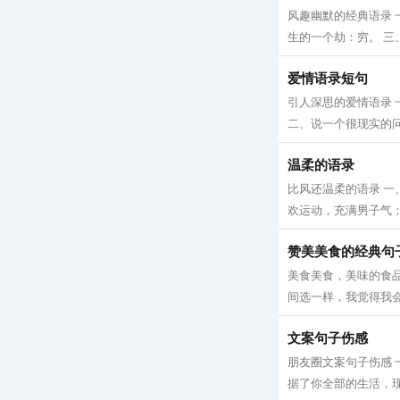
风趣幽默的经典语录
生的一个劫：穷。 三
爱情语录短句
引人深思的爱情语录
二、说一个很现实的问
温柔的语录
比风还温柔的语录 
欢运动，充满男子气；
赞美美食的经典句
美食美食，美味的食品
间选一样，我觉得我会
文案句子伤感
朋友圈文案句子伤感 
据了你全部的生活，现