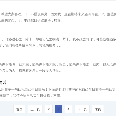
希望大家喜欢。 1、不愿说再见，因为我一直在期待未来还有你在。 2、那些
生的常态。 3、本想把日子过成诗，时而...
 一、你路过心里一阵子，却在记忆里搁浅一辈子。我不想去想你，可是就在很
候，我们就像鱼缸里的鱼，想说的很多，...
如果你不能飞，就奔跑，如果你不能奔跑，就走，如果你不能走，就爬，但无论
个强大的人，都咬着牙度过一段没人帮忙...
句话
么用简单一句话祝自己生日快乐？下面是必读社整理的祝自己生日简单一句话文
祝福了，我还会给自己买生日蛋糕，不用...
首页
上一页
2
3
4
下一页
末页