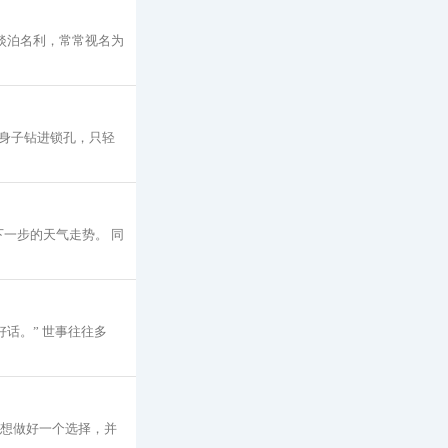
淡泊名利，常常视名为
身子钻进锁孔，只轻
一步的天气走势。 同
话。” 世事往往多
但想做好一个选择，并