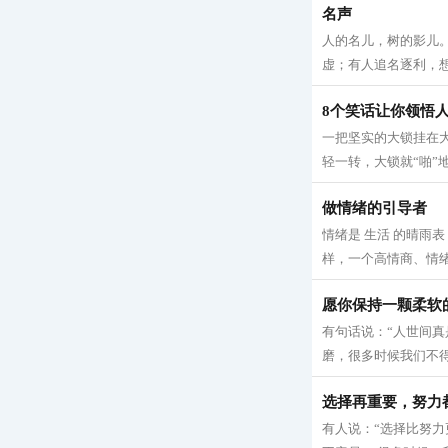
名声
人的名儿，树的影儿。
虚；有人追名逐利，想
8个笑话让你领悟
一把坚实的大锁挂在
轻一转，大锁就“啪”地
做情绪的引导者
情绪是 生活 的晴雨
样，一个高情商、情绪
愿你保持一颗柔软
有句话说：“人世间真
磨，很多时候我们不得
选择再重要，努力
有人说：“选择比努力