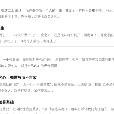
在这世上 生活 ，名声要伴随一个人的一生，像影子一样挥不去甩不掉。 有人
要盛名于世。殊不知，这盛名虚名之间...
人生
大门上，一根铁杆费了九牛二虎之力，还是无法将它撬开。钥匙来了，他瘦小的
一声打开了。 ■每个人的心，都像上了...
表，一个气象员，能够预测天气的变化，根据季节、气压、湿度等客观因素判断下
能力强的人，就是自己内心的天气预报...
的心，知世故而不世故
是难处的地方，说一个人‘不通世故’，固然不是好话，但说他‘深于世故’也不是好
不跟人、跟事打交道。如何摸索出...
都是基础
更重要，方向比速度更重要。” 有时候选准赛道，确实可以让我们弯道超车。