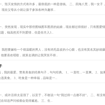
 一、毁灭友情的方式有许多，最彻底的一种是借钱。 二、四海八荒，我一女子
、现在父母从小就让孩子参加各种兴趣班...
 一、突然发现，现实中那些图钱图车图房的姑娘，现在都过得很好，只有图爱
题，钱虽然买不到爱情，但是你月入3...
一、我想要嫁给一个很温暖的男人，没有鸡毛蒜皮的小心眼，也没有莫名其妙就
他要喜欢唱歌，就算走调的让我哭笑不得...
子
，我的最爱。赞美美食的经典句子，句句经典。 1、一直吃，一直爽。 2、如
选美食。 3、吃食是一种幸福，品味是一...
一、或许活得太逞强了，以至于，不敢说一句“我过得一点都不好”。 二、有没
在却连声问候都会觉得尴尬。 三、生...