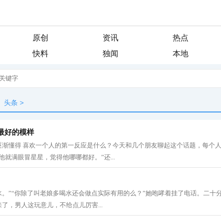
原创
资讯
热点
快料
独闻
本地
头条
>
最好的模样
逐渐懂得 喜欢一个人的第一反应是什么？今天和几个朋友聊起这个话题，每个
他就满眼冒星星，觉得他哪哪都好。”还...
喝水。”“你除了叫老娘多喝水还会做点实际有用的么？”她咆哮着挂了电话。二十
了，男人这玩意儿，不给点儿厉害...