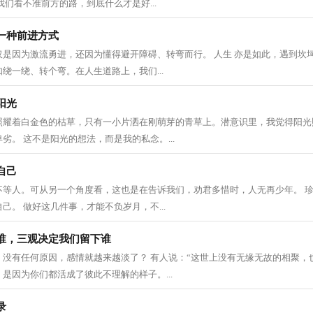
我们看不准前方的路，到底什么才是好...
一种前进方式
仅是因为激流勇进，还因为懂得避开障碍、转弯而行。 人生 亦是如此，遇到坎
绕一绕、转个弯。在人生道路上，我们...
阳光
照耀着白金色的枯草，只有一小片洒在刚萌芽的青草上。潜意识里，我觉得阳光
劣。 这不是阳光的想法，而是我的私念。...
自己
不等人。可从另一个角度看，这也是在告诉我们，劝君多惜时，人无再少年。 
己。 做好这几件事，才能不负岁月，不...
谁，三观决定我们留下谁
，没有任何原因，感情就越来越淡了？ 有人说：“这世上没有无缘无故的相聚，
是因为你们都活成了彼此不理解的样子。...
录