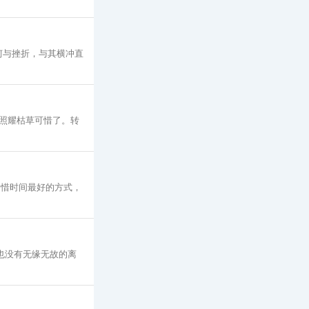
坷与挫折，与其横冲直
照耀枯草可惜了。转
珍惜时间最好的方式，
也没有无缘无故的离