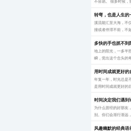
不容易。 很多时候，
转弯，也是人生的
溪流能汇至大海，不
撞或者停滞不前，不如
多快的手也抓不到
地上的阳光，一多半
瞬，觉出这个念头的卑
用时间成就更好的
年复一年，时光总是
是用时间成就更好的自
时间决定我们遇到
为什么曾经的好朋友
别。你们会渐行渐远，
风趣幽默的经典语