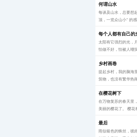
何谓山水
每谈及山水，总要想起
顶，一览众山小” 的感
每个人都有自己的
太阳有它强烈的光，
怕做不好，怕被人嘲笑
乡村画卷
提起乡村，我的脑海
筑物，也没有繁华热闹
在樱花树下
在万物复苏的春天里
美丽的樱花了。 樱花
最后
雨似银色的蛛丝，彼