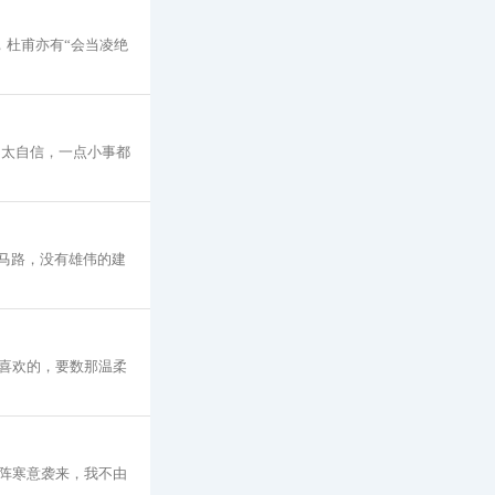
，杜甫亦有“会当凌绝
不太自信，一点小事都
马路，没有雄伟的建
喜欢的，要数那温柔
阵寒意袭来，我不由