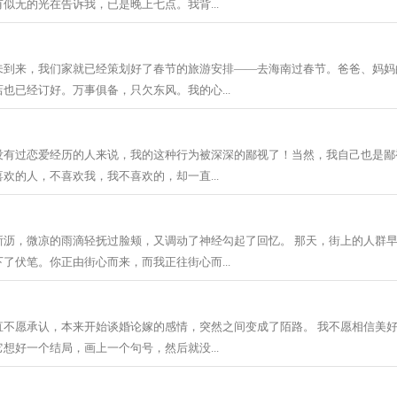
似无的光在告诉我，已是晚上七点。我背...
未到来，我们家就已经策划好了春节的旅游安排——去海南过春节。爸爸、妈妈
也已经订好。万事俱备，只欠东风。我的心...
没有过恋爱经历的人来说，我的这种行为被深深的鄙视了！当然，我自己也是鄙
欢的人，不喜欢我，我不喜欢的，却一直...
淅沥，微凉的雨滴轻抚过脸颊，又调动了神经勾起了回忆。 那天，街上的人群
了伏笔。你正由街心而来，而我正往街心而...
不愿承认，本来开始谈婚论嫁的感情，突然之间变成了陌路。 我不愿相信美好的
想好一个结局，画上一个句号，然后就没...