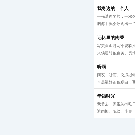
我身边的一个人
一张清瘦的脸，一双
脑海中就会浮现出一个
记忆里的肉香
写美食即是写小资软
火候足时他自美。黄州
听雨
雨夜，听雨。 劲风撩
本是最好的催眠曲，而
幸福时光
我常去一家馄饨摊吃
遮雨棚。碗筷、小桌、