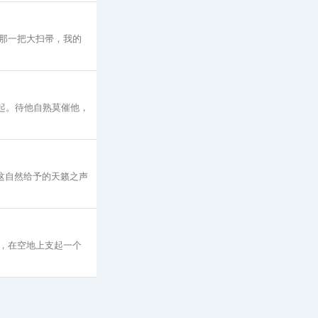
那一把大扫帚，我的
起。待他自熟莫催他，
这自然给予的天籁之声
，在空地上支起一个