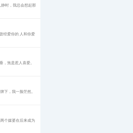
人静时，我总会想起那
曾经爱你的 人和你爱
垂，煞是惹人喜爱。
站牌下，我一脸茫然。
，两个媒婆在后来成为