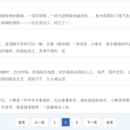
炯炯有神的眼睛，一顶旧草帽，一对污渍斑斑的破布鞋……每当我看到了楼下的
模糊的身影——一位女清洁工。经过了一...
文，这顶帽子苏轼可以一戴。且看《猪肉颂》:“净洗铛，少著水，柴头罨烟焰不
好猪肉，价贱如泥土。贵者不肯吃，贫...
动树叶，沙沙作响。雨滴敲击地面，却仿佛落在我的心上。 风声、雨声交织。 
我却睡意全无，思绪万千，久久难以理...
早点。小摊是一对中年夫妻摆的，无论春夏秋冬，都在固定的地方。小摊很简陋
长凳等，都是随来随带，一股脑堆在三轮...
首页
上一页
1
2
3
下一页
末页