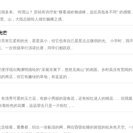
很多来。 何谓山？ 苏轼有诗抒发“横看成岭侧成峰，远近高低各不同” 的感慨
受。山，大抵总能给人雄壮巍峨之感...
光芒
月亮有它柔和的光，星星虽小，但它也有自己星星点点微弱的光。 小学时，我
。一次班级举行演讲比赛，同学们都跃跃...
里便浮现出陶渊明描绘的“采菊东篱下，悠然见南山”的画面。乡村虽没有宽阔的
的商店，但它有嫩绿的草地，有蓝蓝的...
，有清秀可爱的玉兰花，有娇小秀丽的迎春花，还有粉红迷人的桃花……但我最
有着粉色的花瓣，远远望去只是一片粉红，...
此交错着，重叠着，织出一张黏湿的网，网住昏昏欲睡的斑驳的铅灰色天空。一