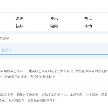
原创
资讯
热点
快料
独闻
本地
头条
>
人们自然就会想到园丁，也会联想到老师这个光荣的职业。我们的数学老师孙老师
上，孙老师用心授课，为我们这些成长中...
洒落大地时，我睁开了蒙的眼，开始了全新的一天。全身雪白，小而繁多，簇簇
花。 吸吮着露珠，还含苞待放的我却听...