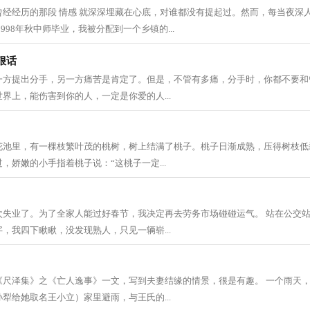
曾经经历的那段 情感 就深深埋藏在心底，对谁都没有提起过。然而，每当夜深
998年秋中师毕业，我被分配到一个乡镇的...
狠话
一方提出分手，另一方痛苦是肯定了。但是，不管有多痛，分手时，你都不要和
界上，能伤害到你的人，一定是你爱的人...
花池里，有一棵枝繁叶茂的桃树，树上结满了桃子。桃子日渐成熟，压得树枝低
，娇嫩的小手指着桃子说：“这桃子一定...
次失业了。为了全家人能过好春节，我决定再去劳务市场碰碰运气。 站在公交
，我四下瞅瞅，没发现熟人，只见一辆崭...
《尺泽集》之《亡人逸事》一文，写到夫妻结缘的情景，很是有趣。 一个雨天
犁给她取名王小立）家里避雨，与王氏的...