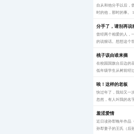
自从和他分手以后，
时的他，那时的事。 1
分手了，请别再说
曾经两个相爱的人，
的说狠话。想想这个世
桃子该由谁来摘
在校园国旗台后边的
低年级学生从树前经过
唉！这样的老板
快过年了，我却又一
忽然，有人叫我的名字
羞涩爱情
近日读孙犁晚年作品
孙犁妻子的王氏（后孙