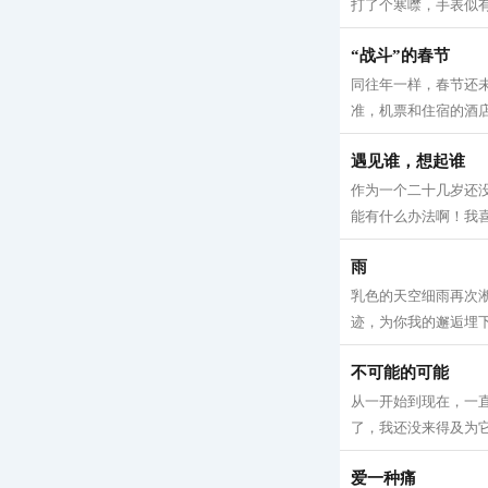
打了个寒噤，手表似有
“战斗”的春节
同往年一样，春节还
准，机票和住宿的酒店
遇见谁，想起谁
作为一个二十几岁还
能有什么办法啊！我喜
雨
乳色的天空细雨再次
迹，为你我的邂逅埋下
不可能的可能
从一开始到现在，一直
了，我还没来得及为它
爱一种痛