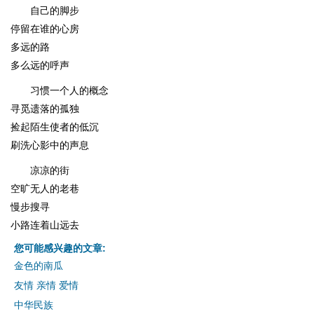
自己的脚步
停留在谁的心房
多远的路
多么远的呼声
习惯一个人的概念
寻觅遗落的孤独
捡起陌生使者的低沉
刷洗心影中的声息
凉凉的街
空旷无人的老巷
慢步搜寻
小路连着山远去
您可能感兴趣的文章:
金色的南瓜
友情 亲情 爱情
中华民族