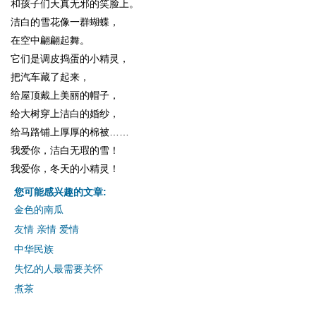
和孩子们天真无邪的笑脸上。
洁白的雪花像一群蝴蝶，
在空中翩翩起舞。
它们是调皮捣蛋的小精灵，
把汽车藏了起来，
给屋顶戴上美丽的帽子，
给大树穿上洁白的婚纱，
给马路铺上厚厚的棉被……
我爱你，洁白无瑕的雪！
我爱你，冬天的小精灵！
您可能感兴趣的文章:
金色的南瓜
友情 亲情 爱情
中华民族
失忆的人最需要关怀
煮茶