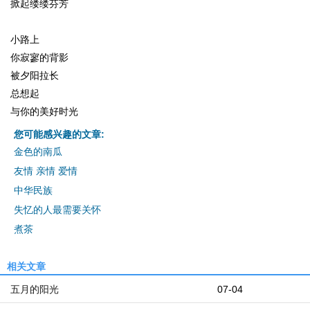
掀起缕缕芬芳
小路上
你寂寥的背影
被夕阳拉长
总想起
与你的美好时光
您可能感兴趣的文章:
金色的南瓜
友情 亲情 爱情
中华民族
失忆的人最需要关怀
煮茶
相关文章
五月的阳光
07-04