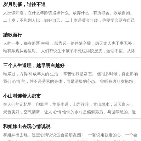
岁月别催，过往不追
人应该知道，在什么年龄该追求什么、放弃什么，有所取舍、收放自如。
二十岁，不和别人比，做好自己。 二十岁是黄金年龄，你要学会活在自己
的时序里。 掌控好自己的节奏和步伐...
踏歌而行
人的一生，都在追逐 幸福 ，却势必一路伴随辛酸，怨天尤人也于事无补，
唯有乐观从容应对。 人们都说生个孩子不死也得脱层皮，这话不假。从怀
上二宝开始，我就遭遇了30年来未曾...
三个人生道理，越早明白越好
唯累过，方得闲 成年人的 生活 ，辛苦忙碌是常态。 但很多时候，真正影响
我们 心情 的，并不是劳累的身体，而是消极的心态。 曾听身边朋友抱怨，
说自己一想到每天都有做不完的事...
小山村连着大都市
在人们的记忆里，印象里，羊肠小道，山峦连连，青山绿水，蓝天白云，
景色美好，空气清新，让人 心情 愉快的乡村是偏僻落后、与世隔绝的。近
日，我们在万源市曾家乡海拔1200米的...
和姐妹出去玩心情说说
和姐妹出去玩，这些心情说说适合发朋友圈 1、一颗说走就走的心，一个会