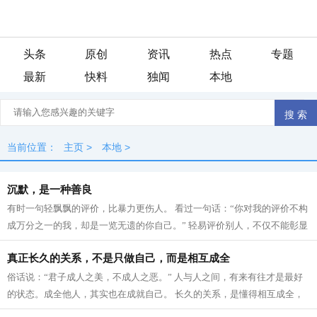
头条
原创
资讯
热点
专题
最新
快料
独闻
本地
当前位置：
主页
>
本地
>
沉默，是一种善良
有时一句轻飘飘的评价，比暴力更伤人。 看过一句话：“你对我的评价不构
成万分之一的我，却是一览无遗的你自己。” 轻易评价别人，不仅不能彰显
一个人的优越感，反而会暴露了...
真正长久的关系，不是只做自己，而是相互成全
俗话说：“君子成人之美，不成人之恶。” 人与人之间，有来有往才是最好
的状态。成全他人，其实也在成就自己。 长久的关系，是懂得相互成全，
彼此成就。 每个 人生 长环境不同...