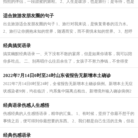
拍照的伴侣，一段甜蜜的旅程。 2、人生是跋涉，也是旅行；是等待，也是
重逢；是探险，也是寻宝；是眼泪，...
适合旅游发朋友圈的句子
出去旅游适合发朋友圈的句子 1、旅行对我来说，是恢复青春的活力水。
2、旅行让你拥抱未知的世界，随遇而安，而不畏惧未知的世界。 3、想呼
吸着每座城市的空气，想感受着每座城...
经典搞笑语录
搞笑幽默经典语录 一、天下没有不散的宴席，但是如果你请客，我可以陪
你多吃点。 二、别再唱什么往后余生了，女孩子不努力挣钱，不舍得变
美，往后余生，做饭是你，洗衣是你，...
2022年7月14日0时至24时山东省报告无新增本土确诊
2022年7月14日0时至24时，全省报告无新增本土确诊病例。新增本土无症
状感染者9例，均在临沂，均系集中隔离点检出。新增境外输入确诊病例2
例，均在青岛，为德国输入。新增境外输入...
经典语录伤感人生感悟
伤感经典的人生感悟语录，精华的汇集。 1、有时候，坚持了你最不想干的
事情之后，便可得到你最想要的东西。 2、我们都是自己生活的主角，但在
别人的生活中，我们只是小小配角，...
经典伤感语录