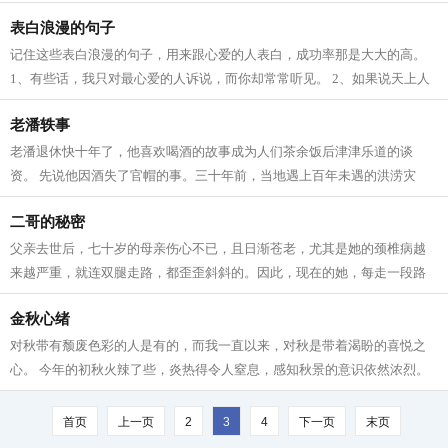
道理。 3、试探一个不喜欢你的人就...
表白浪漫的句子
记住这些表白浪漫的句子，用来跟心爱的人表白，成功率那是大大的高。
1、有些话，我只对最心爱的人诉说，而你却常常听见。 2、如果说天上人
间有什么值得我歌颂，那是因为遇见了...
老潘轶事
老潘退休快十年了，他喜欢喝酒的故事成为人们茶余饭后津津乐道的谈
资。 先说他因酒失了官帽的事。三十年前，当地遇上百年未遇的洪涝灾
害，他时任镇长，为完成招商引资任务，与...
二哥的秘密
父亲去世后，七十岁的母亲伤心不已，且日渐苍老，尤其是她的颈椎病越
来越严重，就连双腿走路，都歪歪斜斜的。因此，现在的她，每走一段路
就要歇歇脚。 赶在假日里，我回农村老...
金秋心绪
对秋带有颓废色彩的人是有的，而我一直以来，对秋是带着渴盼的喜悦之
心。 今年的初秋火辣了些，炎热得令人窒息，感知秋景的意识依然浓烈。
去乡下老家的路上，不失时机地享受田...
首页
上一页
2
3
4
下一页
末页