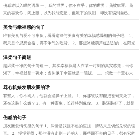
伤感难以入眠的语录 一、我的世界，你不在乎；你的世界，我被驱逐。我
真的喜欢你，闭上眼，以为我能忘记，但流下的眼泪，却没有骗到自己。
二、你还占据我心中的所有记忆，但...
美食与幸福感的句子
唯有美食与爱不可辜负，看看这些与美食有关的幸福感爆棚的句子吧。 1、
我只是个思想合格，胃不争气的吃货。 2、那些冰糖葫芦红彤彤的，在阳光
的照耀下闪闪发光，不知引来多少小...
温柔句子简短
超温柔干净的句子简短 一、其实幸福就是人在某一时刻的真实感觉，当你
渴了，幸福就是一碗水；当你饿了幸福就是一碗饭。 二、想做一个童心未
泯的人，不被世俗化，不被规则化。...
骂心机婊发朋友圈的话
有些人，你不骂人，他就会蹬鼻子上脸。 1、你那皱纹都能把苍蝇夹死了，
还在这装什么嫩？ 2、有一种畜生，长得特别像你。 3、装逼装好了，就是
女神。装逼装坏了，就是婊子。 4、...
伤感的句子
朋友圈爱情伤感的句子 1、深情是我担不起的重担，情话只是偶然兑现的谎
言。 2、慢慢觉得，那些没有走到一起的人，那些回不去的日子，都有它的