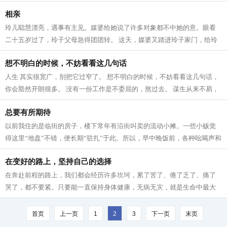
自己。 我们总是在埋怨上天对自己的不...
相亲
玲儿聪慧漂亮，遇事有主见。媒婆给她说了许多对象都不中她的意。眼看
二十五岁过了，玲子父母急得团团转。 这天，媒婆又踏进玲子家门，给玲
子父母说，榆树村的村民俞欢家有两处...
想不明白的时候，不妨看看这几句话
人生 其实很宽广，别把它过窄了。 想不明白的时候，不妨看看这几句话，
你会豁然开朗很多。 没有一份工作是不委屈的，熬过去。 谋生从来不易，
工作的辛苦和委屈，谁也逃不过。...
总要有所期待
以前我住的是临街的房子，楼下常年有沿街叫卖的流动小摊。一些小贩觉
得这里“地盘”不错，便长期“驻扎”于此。所以，早中晚饭前，各种吆喝声和
讨价还价的声音把环境吵成鼎沸...
在变好的路上，坚持自己的选择
在奔赴前程的路上，我们都会经历许多坎坷，累了苦了、倦了乏了、痛了
哭了，都不要紧。只要能一直保持身体健康，无病无灾，就是生命中最大
的幸运。 毕竟，身体是革命的本钱，拥...
首页
上一页
1
2
3
下一页
末页