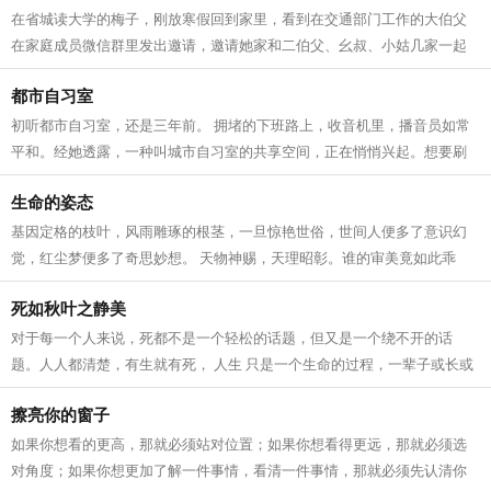
在省城读大学的梅子，刚放寒假回到家里，看到在交通部门工作的大伯父
在家庭成员微信群里发出邀请，邀请她家和二伯父、幺叔、小姑几家一起
在腊月二十二日那天，到县城奶奶家里...
都市自习室
初听都市自习室，还是三年前。 拥堵的下班路上，收音机里，播音员如常
平和。经她透露，一种叫城市自习室的共享空间，正在悄悄兴起。想要刷
新学历的职场白领，想要考公考研的学...
生命的姿态
基因定格的枝叶，风雨雕琢的根茎，一旦惊艳世俗，世间人便多了意识幻
觉，红尘梦便多了奇思妙想。 天物神赐，天理昭彰。谁的审美竟如此乖
张？这无与伦比的别出心裁，竟委屈着自...
死如秋叶之静美
对于每一个人来说，死都不是一个轻松的话题，但又是一个绕不开的话
题。人人都清楚，有生就有死， 人生 只是一个生命的过程，一辈子或长或
短，总要结束，这也是世间万物的发展...
擦亮你的窗子
如果你想看的更高，那就必须站对位置；如果你想看得更远，那就必须选
对角度；如果你想更加了解一件事情，看清一件事情，那就必须先认清你