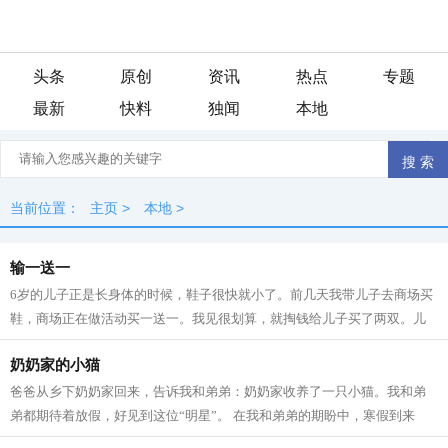
头条
原创
资讯
热点
专题
最新
快料
独闻
本地
当前位置：
主页
>
本地
>
输一送一
6岁的儿子正是长身体的时候，鞋子很快就小了。前几天我带儿子去商场买
鞋，商场正在做活动买一送一。我见很划算，就掏钱给儿子买了两双。儿
子问我为什么一次买两双，我给儿子讲...
奶奶家的小猫
爸爸从乡下奶奶家回来，告诉我和弟弟：奶奶家收养了一只小猫。我和弟
弟都期待着放假，好见到这位“明星”。 在我和弟弟的期盼中，寒假到来
了。车在乡间的道路上飞驰着，我却觉...