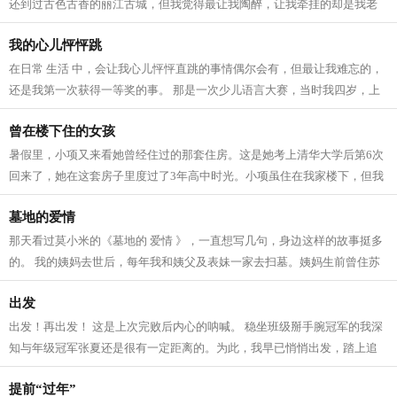
还到过古色古香的丽江古城，但我觉得最让我陶醉，让我牵挂的却是我老
家旁的池塘。那是我成长的地方，...
我的心儿怦怦跳
在日常 生活 中，会让我心儿怦怦直跳的事情偶尔会有，但最让我难忘的，
还是我第一次获得一等奖的事。 那是一次少儿语言大赛，当时我四岁，上
幼儿园中班。比赛那天，当我来到赛...
曾在楼下住的女孩
暑假里，小项又来看她曾经住过的那套住房。这是她考上清华大学后第6次
回来了，她在这套房子里度过了3年高中时光。小项虽住在我家楼下，但我
平时很少见到她。她家庭并不富裕，...
墓地的爱情
那天看过莫小米的《墓地的 爱情 》，一直想写几句，身边这样的故事挺多
的。 我的姨妈去世后，每年我和姨父及表妹一家去扫墓。姨妈生前曾住苏
州望星桥，去世葬在东山望祖桥，在...
出发
出发！再出发！ 这是上次完败后内心的呐喊。 稳坐班级掰手腕冠军的我深
知与年级冠军张夏还是很有一定距离的。为此，我早已悄悄出发，踏上追
赶冠军的步伐。经过几个月的锻炼，...
提前“过年”