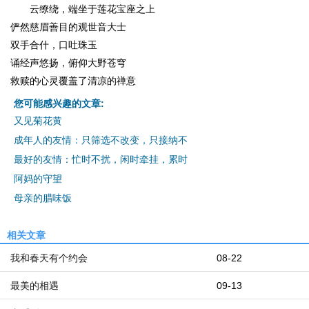
云缭绕，端坐于莲花宝座之上
俨然慈眉善目的观世音大士
双手合什，口吐珠玉
诵经声悠扬，俯仰大野苍穹
救赎的心灵覆盖了清凉的禅意
您可能感兴趣的文章:
又见菊花黄
成年人的友情：只筛选不改变，只接纳不
最好的友情：忙时不扰，闲时牵挂，累时
阿妈的守望
母亲的腊味饭
相关文章
我和春天有个约会
08-22
最美的相遇
09-13