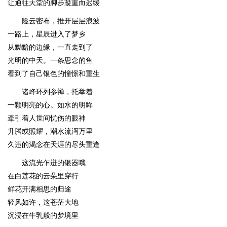
让通往天堂的脚步凝重而迟缓
险云密布，推开层层浪波
一路上，星辰进入了梦乡
从黝黯的边缘，一直走到了
光明的中天。一条思念的鱼
看到了自己银色的憧憬和重生
诸峰环列参禅，托举着
一颗明亮的心。如水的明眸
牵引着人世间忧伤的眼神
升腾或照耀，潮水流泻万里
久违的渴念在天涯的尽头重逢
这流光乍迸的银器哦
在白莲花的云朵里穿行
鲜花开满相思的归途
轻风如许，这苍茫大地
沉浸在牛乳般的梦境里