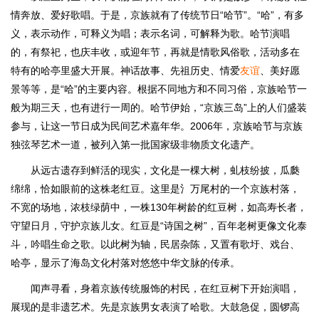
情奔放、爱好歌唱。于是，京族就有了传统节日“哈节”。“哈”，有多
义，表示动作，可释义为唱；表示名词，可解释为歌。哈节演唱
的，有祭祀，也庆丰收，或迎年节，再就是情歌风俗歌，活动多在
特有的哈亭里盛大开展。神话故事、先祖历史、情爱
友谊
、美好愿
景等等，是“哈”的主要内容。根据不同地方和不同习俗，京族哈节一
般为期三天，也有进行一周的。哈节伊始，“京族三岛”上的人们盛装
参与，让这一节日成为民间艺术嘉年华。2006年，京族哈节与京族
独弦琴艺术一道，被列入第一批国家级非物质文化遗产。
从远古遗存到鲜活的现实，文化是一棵大树，虬枝纷披，瓜瓞
绵绵，恰如眼前的这株老红豆。这里是氵万尾村的一个京族村落，
不宽的场地，浓枝绿荫中，一株130年树龄的红豆树，如高寿长者，
守望日月，守护京族儿女。红豆是“诗国之树”，百年老树更像文化泰
斗，吟唱生命之歌。以此树为轴，民居杂陈，又置有歌圩、戏台、
哈亭，显示了海岛文化村落对悠悠中华文脉的传承。
闻声寻看，身着京族传统服饰的村民，在红豆树下开始演唱，
展现的是非遗艺术。先是京族男女表演了哈歌。大鼓急促，圆锣高