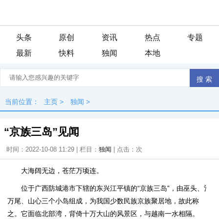
头条
原创
资讯
热点
专题
最新
快料
独闻
本地
当前位置：
主页
>
独闻
>
“京族三岛”见闻
时间：2022-10-08 11:29 | 栏目：
独闻
| 点击：
次
大海阔无边，苍茫万顷连。
位于广西防城港市下辖的东兴江平镇的“京族三岛”，由巫头、氵
万尾、山心三个小岛组成，为我国少数民族京族聚居地，故此称
之。它面临北部湾，背倚十万大山的风景区，与越南一水相隔。