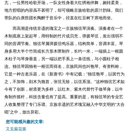
亢，一位男性哈歌开场，一队女性身着大红绣袍伴舞，婉转柔美，
地方腔唱的内容虽不甚明了，却可领略京族哈歌的原汁韵味。我们
带队的白庚胜团长陶醉于音乐中，径直在红豆树下席地而坐。
而高潮是传统非遗的瑰宝之一京族独弦琴演奏。演奏者在一个
木制底座上架起琴，用特制的竹片或贝壳，弹拨琴弦，发出强弱不
同的音调节奏。独弦琴属弹拨弦鸣乐器，结构简单，音调丰富。琴
身多用大半个竹筒或长方形木匣制作，长约一米，一端插上一根圆
木柱子与琴身垂直，另一端以把手系上一条弦线，与小圆柱子相
连。独弦琴因独有一根弦而得名，京族民间也叫匏琴。有资料称，
它是一种古老乐器，在《新唐书》中有记载：“独弦匏琴，以斑竹为
之，不加饰，刻木为虺首，张弦无轸，以弦系顶。”这种独弦艺术如
今有了创新，材质更为多样，以红木、紫木代替竹子做琴身，以牛
角制作摇杆，科技含量也有了提高。重要的是，有独弦琴的专业艺
人收集整理了专门乐谱。京族非遗的艺术瑰宝融入中华文明的“大合
唱”之中，放出异彩。
您可能感兴趣的文章:
又见菊花黄