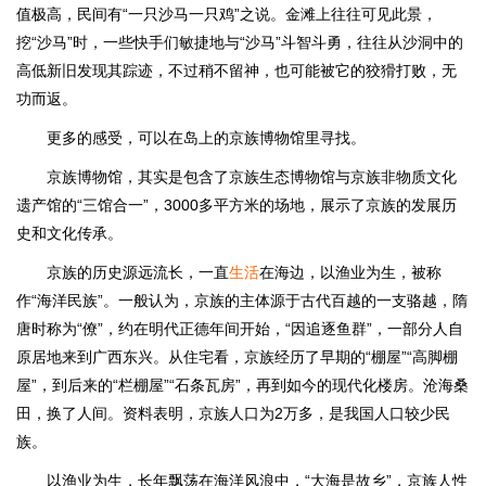
值极高，民间有“一只沙马一只鸡”之说。金滩上往往可见此景，
挖“沙马”时，一些快手们敏捷地与“沙马”斗智斗勇，往往从沙洞中的
高低新旧发现其踪迹，不过稍不留神，也可能被它的狡猾打败，无
功而返。
更多的感受，可以在岛上的京族博物馆里寻找。
京族博物馆，其实是包含了京族生态博物馆与京族非物质文化
遗产馆的“三馆合一”，3000多平方米的场地，展示了京族的发展历
史和文化传承。
京族的历史源远流长，一直
生活
在海边，以渔业为生，被称
作“海洋民族”。一般认为，京族的主体源于古代百越的一支骆越，隋
唐时称为“僚”，约在明代正德年间开始，“因追逐鱼群”，一部分人自
原居地来到广西东兴。从住宅看，京族经历了早期的“棚屋”“高脚棚
屋”，到后来的“栏棚屋”“石条瓦房”，再到如今的现代化楼房。沧海桑
田，换了人间。资料表明，京族人口为2万多，是我国人口较少民
族。
以渔业为生，长年飘荡在海洋风浪中，“大海是故乡”，京族人性