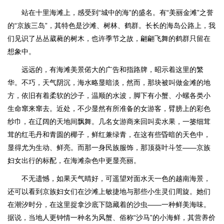
站在十里海滩上，感受到“城中的海”的盛名。有“美丽金滩”之誉
的“京族三岛”，其特色是沙滩、树林、鹤群。长长的海岛公路上，我
们见识了丛丛葳蕤的树木，也许季节之故，翩翩飞舞的鹤群只留在
想象中。
远远的，有海滩美景偌大的广告和指路牌，昭示着这里的繁
华。不巧，天气阴沉，海水略显暗淡，然而，那块被叫做金滩的地
方，依旧有着柔软的沙子，温顺的水波，脚下有小蟹、小螺各类小
生命窜来窜去。近处，不少显然有所准备的女游客，臂膀上的彩色
纱巾，在辽阔的天地间飘舞。几名女游商来回叫卖水果，一篓细茸
茸的红毛丹和青圆的椰子，鲜红兼绿青，在这有些昏暗的天色中，
显得尤为生动、鲜亮。而那一身民族服饰，那顶葵叶斗笠——京族
妇女出行的标配，在海滩杂色中更显亮丽。
不无遗憾，如果天气晴好，可遥望对面水天一色的越南海景，
还可以看到京族妇女们在沙滩上敏捷地与那些小生灵们周旋。她们
在潮汐时分，在这里捉拿沙底下隐藏着的沙虫——一种鲜美海味。
据说，当地人更钟情一种名为风蟹、俗称“沙马”的小海鲜，其营养价