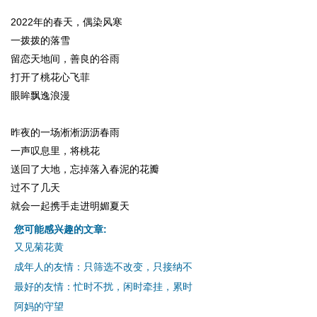
2022年的春天，偶染风寒
一拨拨的落雪
留恋天地间，善良的谷雨
打开了桃花心飞菲
眼眸飘逸浪漫
昨夜的一场淅淅沥沥春雨
一声叹息里，将桃花
送回了大地，忘掉落入春泥的花瓣
过不了几天
就会一起携手走进明媚夏天
您可能感兴趣的文章:
又见菊花黄
成年人的友情：只筛选不改变，只接纳不
最好的友情：忙时不扰，闲时牵挂，累时
阿妈的守望