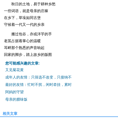
秋日的土地，易于耕种乡愁
一些词语，就是母亲的庄稼
在乡下，草垛如同古堡
守候着一代又一代的乡亲
搬过包谷，亦或洋芋的手
老茧占据着掌心的温暖
耳畔那个熟悉的声音响起
回家的脚步，踏上故乡的版图
您可能感兴趣的文章:
又见菊花黄
成年人的友情：只筛选不改变，只接纳不
最好的友情：忙时不扰，闲时牵挂，累时
阿妈的守望
母亲的腊味饭
相关文章