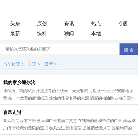
头条
原创
资讯
热点
专题
最新
快料
独闻
本地
当前位置：
主页
>
最新
>
我的家乡通尔沟
通尔沟，我的家乡 汗流浃背的三伏天，无处躲藏 可以让一只虫子安静地逗
留 在一本发黄的麻垢纸里 蛀蚀她怪异名字的来源 蜿蜒的柏油路 封住了童年
的泥泞 涝坝畔的老槐树 发福了我...
春风走过
春风走过 没有言语 蓝天和白云充满了笑意 在纯净的蓝和圣洁的白里 高远和
广阔 带给我们无限的遐思 春风走过 没有言语 是谁悄然发来了 这般绚丽的
诗句 鲜花和小草很是欣喜 大声地...