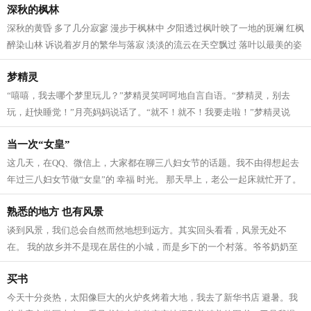
深秋的枫林
深秋的黄昏 多了几分寂寥 漫步于枫林中 夕阳透过枫叶映了一地的斑斓 红枫
醉染山林 诉说着岁月的繁华与落寂 淡淡的流云在天空飘过 落叶以最美的姿
势 诠释着季节的流转 秋风起 落叶...
梦精灵
“嘻嘻，我去哪个梦里玩儿？”梦精灵笑呵呵地自言自语。“梦精灵，别去
玩，赶快睡觉！”月亮妈妈说话了。“就不！就不！我要走啦！”梦精灵说
完，就不见了。 梦精灵去了大树爷...
当一次“女皇”
这几天，在QQ、微信上，大家都在聊三八妇女节的话题。我不由得想起去
年过三八妇女节做“女皇”的 幸福 时光。 那天早上，老公一起床就忙开了。
我揉着惺忪的睡眼走进卫生间，发...
熟悉的地方 也有风景
谈到风景，我们总会自然而然地想到远方。其实回头看看，风景无处不
在。 我的故乡并不是现在居住的小城，而是乡下的一个村落。爷爷奶奶至
今仍住在那里，父母在那里长大，我也在...
买书
今天十分炎热，太阳像巨大的火炉炙烤着大地，我去了新华书店 避暑。我