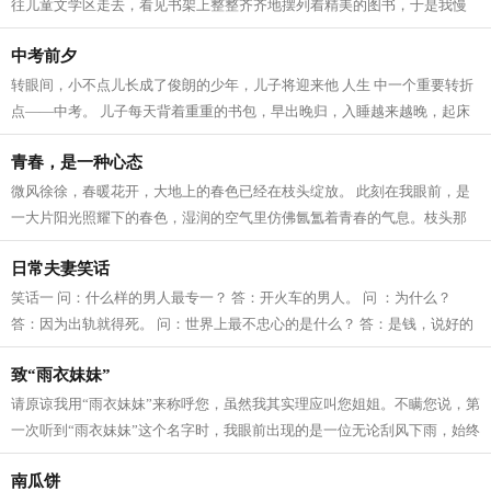
往儿童文学区走去，看见书架上整整齐齐地摆列着精美的图书，于是我慢
慢挑选，看看有什么书适合自己的。突...
中考前夕
转眼间，小不点儿长成了俊朗的少年，儿子将迎来他 人生 中一个重要转折
点——中考。 儿子每天背着重重的书包，早出晚归，入睡越来越晚，起床
越来越早。他书桌上的卷子越堆越高...
青春，是一种心态
微风徐徐，春暖花开，大地上的春色已经在枝头绽放。 此刻在我眼前，是
一大片阳光照耀下的春色，湿润的空气里仿佛氤氲着青春的气息。枝头那
一簇簇早开的花，是粉嫩的杏花吗？又...
日常夫妻笑话
笑话一 问：什么样的男人最专一？ 答：开火车的男人。 问 ：为什么？
答：因为出轨就得死。 问：世界上最不忠心的是什么？ 答：是钱，说好的
一起出门，然后它就不跟你回来了。...
致“雨衣妹妹”
请原谅我用“雨衣妹妹”来称呼您，虽然我其实理应叫您姐姐。不瞒您说，第
一次听到“雨衣妹妹”这个名字时，我眼前出现的是一位无论刮风下雨，始终
坚守在户外岗位上的“风雨防...
南瓜饼