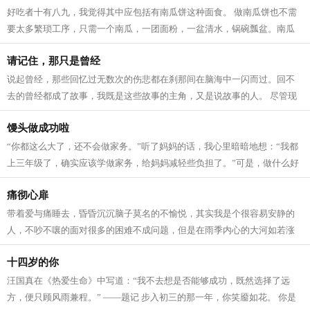
好吃者十有八九，我觉得其中应包括有南瓜饼这种面食。 做南瓜饼也不需
要太多繁琐工序，只需一个南瓜，一团面粉，一盆清水，锅碗瓢盆。南瓜
饼可以作为正餐，填饱肚子；也可以作...
请记住，那只是曾经
说起曾经，那些回忆过无数次的伤悲都在刹那间在脑海中一闪而过。回不
去的曾经都成了故事，我既是这些故事的主角，又是说故事的人。 尽管现
在我能够平静地向别人诉说曾经的伤痛...
馒头做成功啦
“你都这么大了，还不会做家务。”听了妈妈的话，我心里暗暗地想：“我都
上三年级了，确实应该学做家务，给妈妈减轻些负担了。”可是，做什么好
呢？我突然想起妈妈手机里教做...
痛彻心扉
带着爱与痛睡去，昏昏沉沉脑子莫名的不愉悦，其实我是个很容易安静的
人，不吵不嚷的面对很多的困难不成问题，但是在雨季内心的大河如若涨
满泛滥成灾也会发生决堤，情况也很糟...
十四岁的你
汪国真在《热爱生命》中写道：“我不去想是否能够成功，既然选择了远
方，便只顾风雨兼程。” ——题记 步入初三的那一年，你笑靥如花。 你是