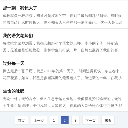
否会在未来记起，那个在操场上坚定...
那一刻，我长大了
成长就像一杯浓茶，初尝时是涩涩的苦，但到了最后却越品越香。有时候
想着自己什么时候长大，殊不知长大只是在那一瞬间而已。 这一天是母亲
节，我心想：“今天是母亲节，我为妈...
我的语文老师们
每次吃韭菜炒鸡蛋，我都会想起小学语文刘老师。小小的个子，特别温
柔，见谁都是笑脸盈盈，常和学生们打成一片，自然也赢得了我们的喜
欢。 刘老师没有一点架子，当时班上很多同...
过好每一天
撕去最后一张日历，就是2019年的第一天了。 时间过得真快，冬去春来，
花开花落，如今，我已是步履蹒跚的耄耋老人了。跨进新的一年，在我 人
生 的旅程上又迈出了一步。回想过去的...
生命的咏叹
无论中外，无论古今，但凡生息于这方天地，最值得礼赞和珍惜的，无过
于生命！这道理，平俗浅显，人皆知之，但真的人皆悟得而体行之吗？ 姑
且不言曾经亲身经历过的种种，即以此...
首页
上一页
1
2
3
下一页
末页